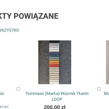
KTY POWIĄZANE
WSZYSTKO
Dodaj
Dod
ur
Tommaso (Marka) Wzornik Tkanin
Mo
do
do
koszyka
LOOP
kos
200,00 zł
30 dni