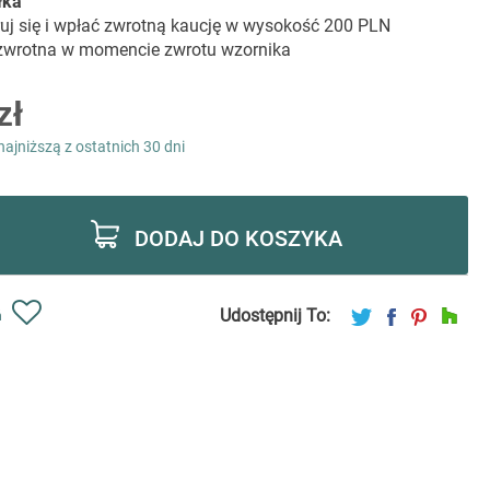
łka
ruj się i wpłać zwrotną kaucję w wysokość 200 PLN
 zwrotna w momencie zwrotu wzornika
zł
najniższą z ostatnich 30 dni
DODAJ DO KOSZYKA
Udostępnij To:
ń