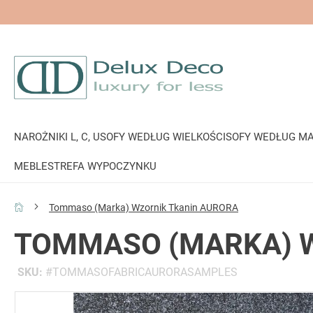
NAROŻNIKI L, C, U
SOFY WEDŁUG WIELKOŚCI
SOFY WEDŁUG MA
MEBLE
STREFA WYPOCZYNKU
Tommaso (Marka) Wzornik Tkanin AURORA
TOMMASO (MARKA) 
SKU
TOMMASOFABRICAURORASAMPLES
Przejdź