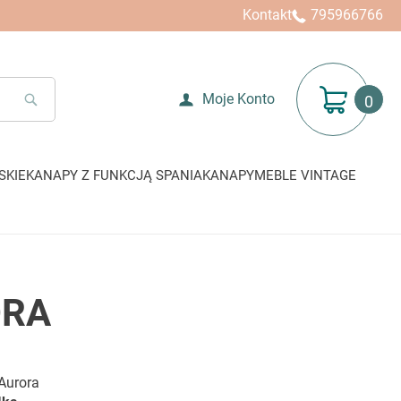
Kontakt
795966766
Mój koszyk
Moje Konto
SEARCH
SKIE
KANAPY Z FUNKCJĄ SPANIA
KANAPY
MEBLE VINTAGE
ORA
Aurora