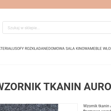
TERIAŁU
SOFY ROZKŁADANE
DOMOWA SALA KINOWA
MEBLE WŁO
WZORNIK TKANIN AUR
Wzornik tkanin 