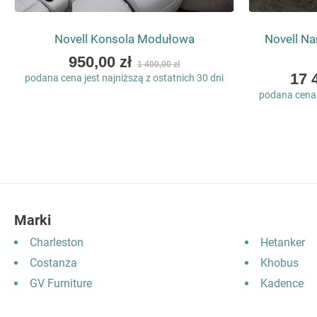
Novell Konsola Modułowa
Novell Na
As
950,00 zł
1 400,00 zł
low
As
17 
podana cena jest najniższą z ostatnich 30 dni
as
low
podana cena j
as
Marki
Charleston
Hetanker
Costanza
Khobus
GV Furniture
Kadence