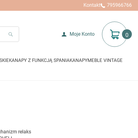
Kontakt
795966766
Mój koszyk
Moje Konto
SEARCH
SKIE
KANAPY Z FUNKCJĄ SPANIA
KANAPY
MEBLE VINTAGE
hanizm relaks