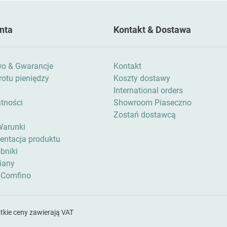
nta
Kontakt & Dostawa
wo & Gwarancje
Kontakt
otu pieniędzy
Koszty dostawy
International orders
atności
Showroom Piaseczno
Zostań dostawcą
Warunki
zentacja produktu
bniki
iany
 Comfino
tkie ceny zawierają VAT