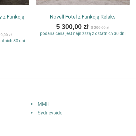
 z Funkcją
Novell Fotel z Funkcją Relaks
As
5 300,00 zł
8 200,00 zł
low
podana cena jest najniższą z ostatnich 30 dni
0,00 zł
as
tatnich 30 dni
MMH
Sydneyside