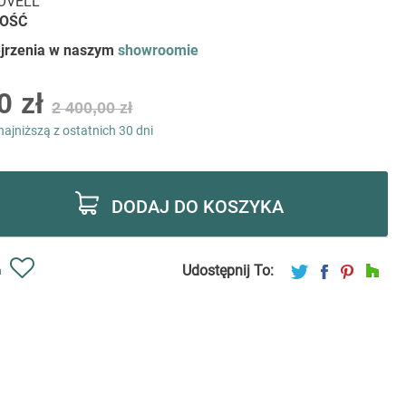
NOVELL
KOŚĆ
ejrzenia w naszym
showroomie
0 zł
2 400,00 zł
najniższą z ostatnich 30 dni
DODAJ DO KOSZYKA
Udostępnij To:
ń