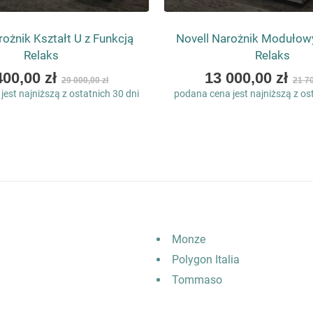
rożnik Kształt U z Funkcją
Novell Narożnik Modułowy
Relaks
Relaks
As
400,00 zł
13 000,00 zł
29 000,00 zł
21 70
low
est najniższą z ostatnich 30 dni
podana cena jest najniższą z os
as
Monze
Polygon Italia
Tommaso