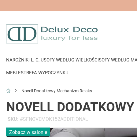
NAROŻNIKI L, C, U
SOFY WEDŁUG WIELKOŚCI
SOFY WEDŁUG MA
MEBLE
STREFA WYPOCZYNKU
Novell Dodatkowy Mechanizm Relaks
NOVELL DODATKOWY
SKU
SFNOVEMOK152ADDITIONAL
Przejdź
Zobacz w salonie