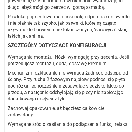
powłoka będzie odporna na wchłanianie wystarczająco
długo, abyś mógł go zetrzeć wilgotną szmatką.
Powłoka pigmentowa ma doskonałą odporność na światło
i nie blaknie tak szybko, jak barwniki, które są często
używane do barwienia niedokończonych, "surowych" skór,
takich jak anilina.
SZCZEGÓŁY DOTYCZĄCE KONFIGURACJI
Wymagania montażu: Nóżki wymagają przykręcenia. Jeśli
potrzebujesz montażu, dodaj dostawę Premium.
Mechanizm rozkładania nie wymaga żadnego odstępu od
ściany. Przy ruchu 2-fazowym najpierw podnosi się płyta
podnóżka, jednocześnie przesuwając siedzisko lekko do
przodu, a następnie odchylajają się plecy nie zabierając
dodatkowego miejsca z tyłu.
Zachowaj opakowanie, aż będziesz całkowicie
zadowolony.
Wymagane źródło zasilania do podłączenia funkcji relaks.