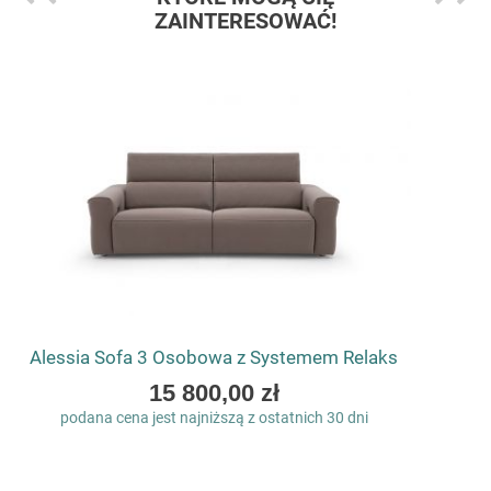
ZAINTERESOWAĆ!
Alessia Sofa 3 Osobowa z Systemem Relaks
As
15 800,00 zł
low
podana cena jest najniższą z ostatnich 30 dni
as