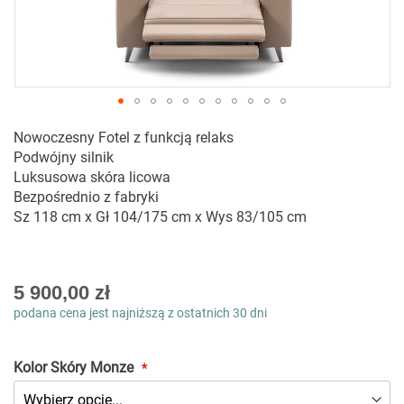
Przejdź
Nowoczesny Fotel z funkcją relaks
na
Podwójny silnik
początek
Luksusowa skóra licowa
galerii
Bezpośrednio z fabryki
Sz 118 cm x Gł 104/175 cm x Wys 83/105 cm
As
5 900,00 zł
low
podana cena jest najniższą z ostatnich 30 dni
as
Kolor Skóry Monze