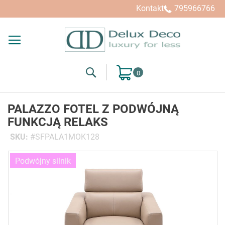
Kontakt
795966766
Search
Mój koszyk
PALAZZO FOTEL Z PODWÓJNĄ
FUNKCJĄ RELAKS
SKU
SFPALA1MOK128
Przejdź
Podwójny silnik
na
koniec
galerii