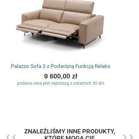
Palazzo Sofa 3 z Podwójną Funkcją Relaks
As
9 600,00 zł
low
podana cena jest najniższą z ostatnich 30 dni
as
ZNALEŹLIŚMY INNE PRODUKTY,
KTÓRE MOGĄ CIĘ