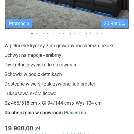
Promocja
20 Rat 0%
Przejdź
W pełni elektryczny zintegrowany mechanizm relaks
na
początek
Uchwyt na napoje - srebrny
galerii
Dyskretne przyciski do sterowania
Schowki w podłokietnikach
Dostępne w wersji zakrzywionej lub prostej
Luksusowa skóra licowa
Sz 465/518 cm x Gł 94/144 cm x Wys 104 cm
Do obejrzenia w showroom
Piaseczno
As
19 900,00 zł
low