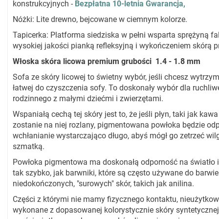
konstrukcyjnych -
Bezpłatna 10-letnia Gwarancja,
Nóżki: Lite drewno, bejcowane w ciemnym kolorze.
Tapicerka: Platforma siedziska w pełni wsparta sprężyną fa
wysokiej jakości pianką refleksyjną i wykończeniem skórą
Włoska skóra licowa premium grubości 1.4 - 1.8 mm
Sofa ze skóry licowej to świetny wybór, jeśli chcesz wytrzymał
łatwej do czyszczenia sofy. To doskonały wybór dla ruchl
rodzinnego z małymi dziećmi i zwierzętami.
Wspaniałą cechą tej skóry jest to, że jeśli płyn, taki jak kaw
zostanie na niej rozlany, pigmentowana powłoka będzie od
wchłanianie wystarczająco długo, abyś mógł go zetrzeć wil
szmatką.
Powłoka pigmentowa ma doskonałą odporność na światło i 
tak szybko, jak barwniki, które są często używane do barwie
niedokończonych, "surowych" skór, takich jak anilina.
Części z którymi nie mamy fizycznego kontaktu, nieużytkowe
wykonane z dopasowanej kolorystycznie skóry syntetycznej