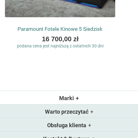
Paramount Fotele Kinowe 5 Siedzisk
As
16 700,00 zł
low
podana cena jest najniższą z ostatnich 30 dni
as
Marki
Warto przeczytać
Obsługa klienta