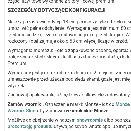
części użytkowe wykonane z skóry licowej premium.
SZCZEGÓŁY DOTYCZĄCE KONFIGURACJI
Należy pozostawić odstęp 13 cm pomiędzy tyłem fotela a ś
umożliwić pełne odchylenie. Wymagane jest minimum 80 
rzędami siedzeń, jeżeli są ustawiane jeden przed drugim. W 
rozłożony fotel zajmuje około 58 cm więcej licząc w przód.
Wymagania montażu: Fotele zapakowane osobno, oparcia
połączenia z siedziskiem. Jeśli potrzebujesz montażu, dod
Premium.
Wymagane jest jedno źródło zasilania na 2 miejsca. Zalec
umieszczenie przedłużacza pod siedziskami, gdzie jest miej
wtyczek.
Zachowaj opakowanie, aż będziesz całkowicie zadowolony.
Zamów wzorniki:
Oznaczenie marki: Monze - idź do
Monze 
Wzornik Skór
aby zamówić
wzornik skór Monze
.
Możliwe do obejrzenie w naszym
showroomie
albo poprze
prezentację produktu
używająć skype, whats app lub innych