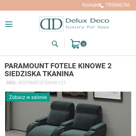
Kontakt
795966766
Search
Mój koszyk
PARAMOUNT FOTELE KINOWE 2
SIEDZISKA TKANINA
SKU
SFPARP2FSMOK121
Przejdź
Zobacz w salonie
na
koniec
galerii