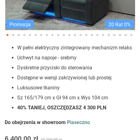
Promocja
20 Rat 0%
Przejdź
W pełni elektryczny zintegrowany mechanizm relaks
na
początek
Uchwyt na napoje - srebrny
galerii
Dyskretne przyciski do sterowania
Dostępne w wersji zakrzywionej lub prostej
Luksusowe tkaniny
Sz 165/179 cm x Gł 94 cm x Wys 104 cm
40% TANIEJ, OSZCZĘDZASZ 4 300 PLN
Do obejrzenia w showroom
Piaseczno
As
6 400,00 zł
10 700,00 zł