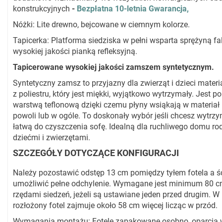
konstrukcyjnych
-
Bezpłatna 10-letnia Gwarancja,
Nóżki: Lite drewno, bejcowane w ciemnym kolorze.
Tapicerka: Platforma siedziska w pełni wsparta sprężyną fa
wysokiej jakości pianką refleksyjną.
Tapicerowane wysokiej jakości zamszem syntetycznym.
Syntetyczny zamsz to przyjazny dla zwierząt i dzieci mater
z poliestru, który jest miękki, wyjątkowo wytrzymały. Jest po
warstwą teflonową dzięki czemu płyny wsiąkają w materiał
powoli lub w ogóle. To doskonały wybór jeśli chcesz wytrzym
łatwą do czyszczenia sofę. Idealną dla ruchliwego domu ro
dziećmi i zwierzętami.
SZCZEGÓŁY DOTYCZĄCE KONFIGURACJI
Należy pozostawić odstęp 13 cm pomiędzy tyłem fotela a ś
umożliwić pełne odchylenie. Wymagane jest minimum 80 
rzędami siedzeń, jeżeli są ustawiane jeden przed drugim. W 
rozłożony fotel zajmuje około 58 cm więcej licząc w przód.
Wymagania montażu: Fotele zapakowane osobno, oparcia