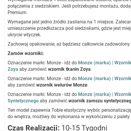
połączenia z siedziskiem. Jeśli potrzebujesz montażu, dod
Premium.
Wymagane jest jedno źródło zasilania na 1 miejsce. Zalec
umieszczenie przedłużacza pod siedziskami, gdzie jest mie
ukrycie wtyczek.
Zachowaj opakowanie, aż będziesz całkowicie zadowolony.
Zamów wzorniki:
Oznaczenie marki: Monze - idż do
Monze (marka) | Wzorni
Zoya
aby zamówić
wzornik tkanin Zoya
.
Oznaczenie marki: Monze - idź do
Monze (marka) | Wzorni
aby zamówić
wzornik welurów Monze
.
Oznaczenie marki: Monze - idź do
Monze (marka) | Wzorni
Syntetycznego
aby zamówić
wzornik zamszu syntetyczne
Ten model zapewnia Tobie elastyczny wybór, personalizację
do wnętrza, możliwy do wykonania w wykończeniu z palety
Czas Realizacji:
10-15 Tygodni