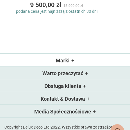
As
9 500,00 zł
15 900,00 zł
low
podana cena jest najniższą z ostatnich 30 dni
as
Marki
Warto przeczytać
Obsługa klienta
Kontakt & Dostawa
Media Społecznościowe
Copyright Delux Deco Ltd 2022. Wszystkie prawa zastrzeżone.