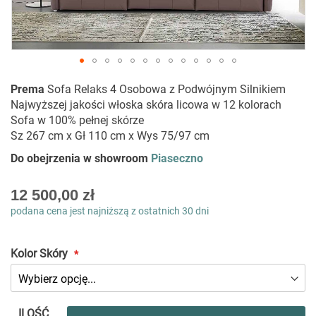
Przejdź
Prema
Sofa Relaks 4 Osobowa z Podwójnym Silnikiem
na
Najwyższej jakości włoska skóra licowa w 12 kolorach
początek
Sofa w 100% pełnej skórze
galerii
Sz 267 cm x Gł 110 cm x Wys 75/97 cm
Do obejrzenia w showroom
Piaseczno
As
12 500,00 zł
low
podana cena jest najniższą z ostatnich 30 dni
as
Kolor Skóry
ILOŚĆ