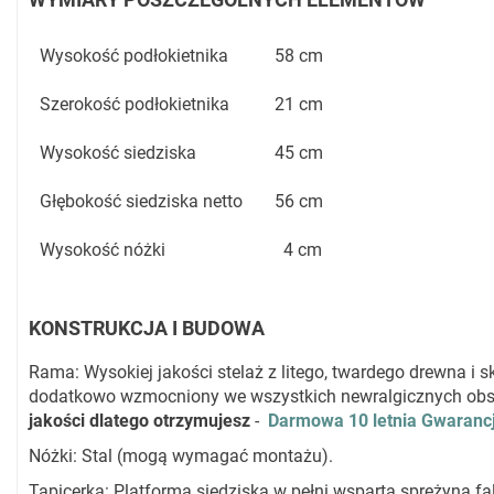
Wysokość podłokietnika
58 cm
Szerokość podłokietnika
21 cm
Wysokość siedziska
45 cm
Głębokość siedziska netto
56 cm
Wysokość nóżki
4 cm
KONSTRUKCJA I BUDOWA
Rama: Wysokiej jakości stelaż z litego, twardego drewna i sk
dodatkowo wzmocniony we wszystkich newralgicznych obs
jakości dlatego otrzymujesz
-
Darmowa 10 letnia Gwaranc
Nóżki: Stal (mogą wymagać montażu).
Tapicerka: Platforma siedziska w pełni wsparta sprężyną fal