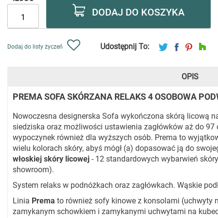
DODAJ DO KOSZYKA
Udostępnij To:
Dodaj do listy życzeń
OPIS
PREMA SOFA SKÓRZANA RELAKS 4 OSOBOWA POD
Nowoczesna designerska Sofa wykończona skórą licową na
siedziska oraz możliwości ustawienia zagłówków aż do 9
wypoczynek również dla wyższych osób. Prema to wyjątkow
wielu kolorach skóry, abyś mógł (a) dopasować ją do swoje
włoskiej skóry licowej
- 12 standardowych wybarwień skór
showroom).
System relaks w podnóżkach oraz zagłówkach. Wąskie podło
Linia
Prema
to również sofy kinowe z konsolami (uchwyty n
zamykanym schowkiem i zamykanymi uchwytami na kubec