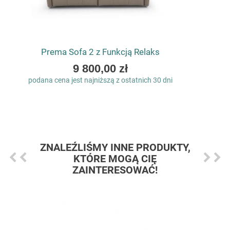
Prema Sofa 2 z Funkcją Relaks
As
9 800,00 zł
low
podana cena jest najniższą z ostatnich 30 dni
as
ZNALEŹLIŚMY INNE PRODUKTY,
KTÓRE MOGĄ CIĘ
ZAINTERESOWAĆ!