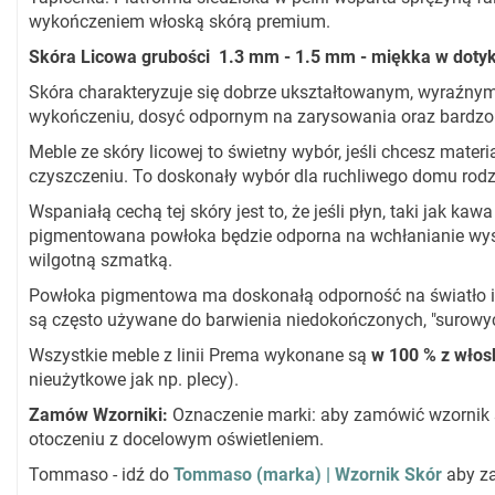
wykończeniem włoską skórą premium.
Skóra Licowa grubości 1.3 mm - 1.5 mm - miękka w dotyku
Skóra charakteryzuje się dobrze ukształtowanym, wyraźnym
wykończeniu, dosyć odpornym na zarysowania oraz bardzo
Meble ze skóry licowej to świetny wybór, jeśli chcesz materia
czyszczeniu. To doskonały wybór dla ruchliwego domu rodz
Wspaniałą cechą tej skóry jest to, że jeśli płyn, taki jak kaw
pigmentowana powłoka będzie odporna na wchłanianie wyst
wilgotną szmatką.
Powłoka pigmentowa ma doskonałą odporność na światło i ni
są często używane do barwienia niedokończonych, "surowych"
Wszystkie meble z linii Prema wykonane są
w 100 % z włosk
nieużytkowe jak np. plecy).
Zamów Wzorniki:
Oznaczenie marki: aby zamówić wzornik 
otoczeniu z docelowym oświetleniem.
Tommaso - idź do
Tommaso (marka) | Wzornik Skór
aby z