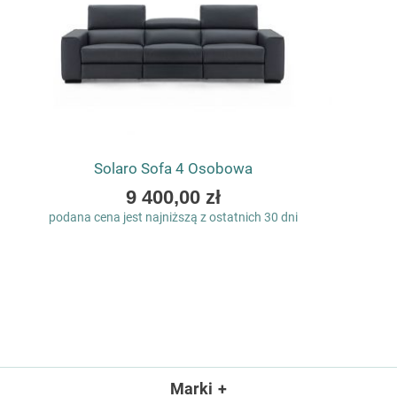
Solaro Sofa 4 Osobowa
As
9 400,00 zł
low
podana cena jest najniższą z ostatnich 30 dni
as
Marki