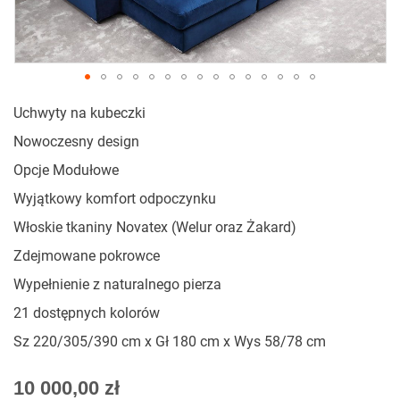
Przejdź
Uchwyty na kubeczki
na
początek
Nowoczesny design
galerii
Opcje Modułowe
Wyjątkowy komfort odpoczynku
Włoskie tkaniny Novatex (Welur oraz Żakard)
Zdejmowane pokrowce
Wypełnienie z naturalnego pierza
21 dostępnych kolorów
Sz 220/305/390 cm x Gł 180 cm x Wys 58/78 cm
As
10 000,00 zł