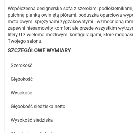
Współczesna designerska sofa z szerokimi podłokietnikami
pulchną pianką owiniętą piórami, poduszka oparciowa wyp
metalowymi sprężynami zygzakowatymi i wzmocnioną ramą z
zapewni niesamowity komfort ale przede wszystkim wytrzym
litery U z wieloma możliwymi konfiguracjami, które mdopas
Twojego salonu.
SZCZEGÓŁOWE WYMIARY
Szerokość
Głębokość
Wysokość
Głębokość siedziska netto
Wysokość siedziska