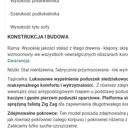
Wysokość podłokietnika
Szerokość podłokietnika
Wysokość tyłu sofy
KONSTRUKCJA I BUDOWA
Rama: Wysokiej jakości stelaż z litego drewna - klejony, s
wzmocniony we wszystkich newralgicznych obszarach kons
Gwarancja.
Nóżki: Stal nierdzewna, fabrycznie przymocowane - nie w
Tapicerka:
Luksusowe wypełnienie poduszek siedziskowyc
maksymalnego komfortu i wytrzymałości.
Z również zdej
wewnątrz oraz antypoślizgowym rzepem u podstawy podu
kaczym i gęsim pierzem poduszki oparciowe. Platforma s
sprężyną falistą Zig Zag
dla zapewnienia długotrwałego ko
Zdejmowalne pokrowce
:
Ten model posiada zdejmowalne 
jak również pokrowiec całego korpusu i pokrowiec rdzenia 
Zalecamy tylko suche czyszczenie.