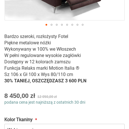
Przejdź
Bardzo szeroki, rozłożysty Fotel
na
Piękne metalowe nóżki
początek
Wykonywany w 100% we Włoszech
galerii
W pełni regulowane wysokie zagłówki
Dostępny w 12 kolorach zamszu
Funkcja Relaks marki Motion Italia ®
Sz 106 x Gł 100 x Wys 80/110 cm
30% TANIEJ, OSZCZĘDZASZ 3 600 PLN
As
8 450,00 zł
12 050,00 zł
low
podana cena jest najniższą z ostatnich 30 dni
as
Kolor Tkaniny