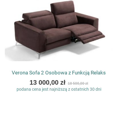
Verona Sofa 2 Osobowa z Funkcją Relaks
As
13 000,00 zł
18 500,00 zł
low
podana cena jest najniższą z ostatnich 30 dni
as