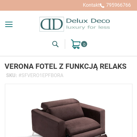
Kontakt
795966766
Search
Mój koszyk
VERONA FOTEL Z FUNKCJĄ RELAKS
SKU
SFVERO1EPFBORA
Przejdź
na
koniec
galerii