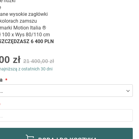
e nóżki
e
wane wysokie zagłówki
kolorach zamszu
marki Motion Italia ®
ł 100 x Wys 80/110 cm
OSZCZĘDZASZ 6 400 PLN
00 zł
21 400,00 zł
najniższą z ostatnich 30 dni
a