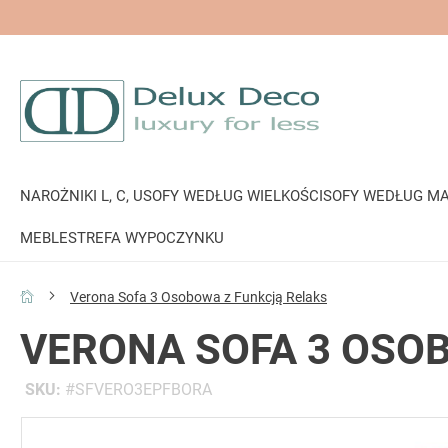
NAROŻNIKI L, C, U
SOFY WEDŁUG WIELKOŚCI
SOFY WEDŁUG MA
MEBLE
STREFA WYPOCZYNKU
Verona Sofa 3 Osobowa z Funkcją Relaks
VERONA SOFA 3 OSO
SKU
SFVERO3EPFBORA
Przejdź