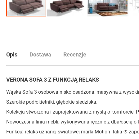
Przejdź
na
początek
galerii
Opis
Dostawa
Recenzje
VERONA SOFA 3 Z FUNKCJĄ RELAKS
Wąska Sofa 3 osobowa nisko osadzona, masywna z wysokim
Szerokie podłokietniki, głębokie siedziska.
Kolekcja stworzona i zaprojektowana z myślą o komforcie. 
Nowoczesna linia mebli, wykonywana ręcznie z dbałością o k
Funkcja relaks uznanej światowej marki Motion Italia ® zap