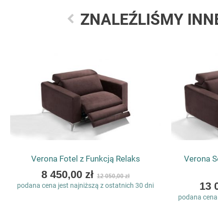
ZNALEŹLIŚMY INN
Verona Fotel z Funkcją Relaks
Verona S
As
8 450,00 zł
12 050,00 zł
low
As
13 
podana cena jest najniższą z ostatnich 30 dni
as
low
podana cena j
as