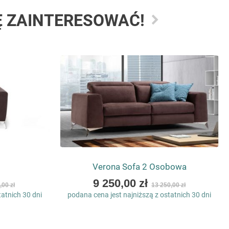
Ę ZAINTERESOWAĆ!
Verona Sofa 2 Osobowa
As
9 250,00 zł
,00 zł
13 250,00 zł
low
tatnich 30 dni
podana cena jest najniższą z ostatnich 30 dni
as