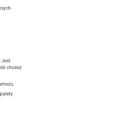
znych
 Jest
śli chcesz
amszu.
palety