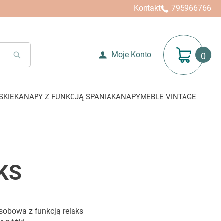
Kontakt
795966766
Mój koszyk
Moje Konto
SEARCH
SKIE
KANAPY Z FUNKCJĄ SPANIA
KANAPY
MEBLE VINTAGE
KS
sobowa z funkcją relaks