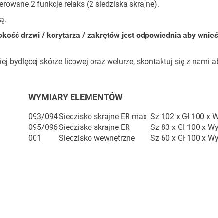
erowane 2 funkcje relaks (2 siedziska skrajne).
ą.
ość drzwi / korytarza / zakrętów jest odpowiednia aby wnieś
 bydlęcej skórze licowej oraz welurze, skontaktuj się z nami a
WYMIARY ELEMENTÓW
093/094
Siedzisko skrajne ER max
Sz 102 x Gł 100 x 
095/096
Siedzisko skrajne ER
Sz 83 x Gł 100 x W
001
Siedzisko wewnętrzne
Sz 60 x Gł 100 x W