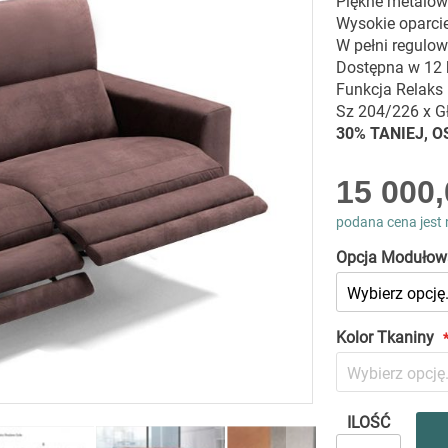
Piękne metalow
Wysokie oparci
W pełni regulo
Dostępna w 12 
Funkcja Relaks 
Sz 204/226 x G
30% TANIEJ, 
As
15 000,
low
as
podana cena jest 
Opcja Modułow
Kolor Tkaniny
ILOŚĆ