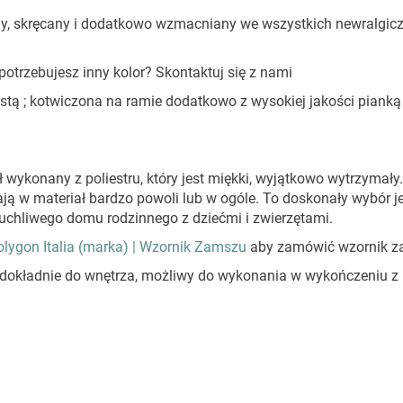
ejony, skręcany i dodatkowo wzmacniany we wszystkich newralgic
potrzebujesz inny kolor? Skontaktuj się z nami
istą ; kotwiczona na ramie dodatkowo z wysokiej jakości pianką
ł wykonany z poliestru, który jest miękki, wyjątkowo wytrzymały.
ją w materiał bardzo powoli lub w ogóle. To doskonały wybór je
 ruchliwego domu rodzinnego z dziećmi i zwierzętami.
olygon Italia (marka) | Wzornik Zamszu
aby zamówić wzornik z
 dokładnie do wnętrza, możliwy do wykonania w wykończeniu z 