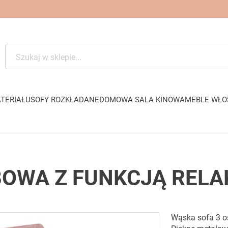
TERIAŁU
SOFY ROZKŁADANE
DOMOWA SALA KINOWA
MEBLE WŁO
BOWA Z FUNKCJĄ RELA
Wąska sofa 3 o