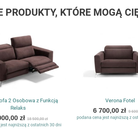
E PRODUKTY, KTÓRE MOGĄ CI
ofa 2 Osobowa z Funkcją
Verona Fotel
Relaks
As
6 700,00 zł
9 600
low
000,00 zł
podana cena jest najniższą z os
18 500,00 zł
as
est najniższą z ostatnich 30 dni