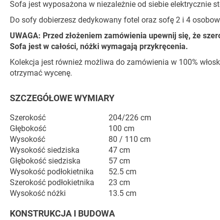
Sofa jest wyposażona w niezależnie od siebie elektrycznie st
Do sofy dobierzesz dedykowany fotel oraz sofę 2 i 4 osobow
UWAGA: Przed złożeniem zamówienia upewnij się, że szerok
Sofa jest w całości, nóżki wymagają przykręcenia.
Kolekcja jest również możliwa do zamówienia w 100% włoskiej
otrzymać wycenę.
SZCZEGÓŁOWE WYMIARY
Szerokość
204/226 cm
Głębokość
100 cm
Wysokość
80 / 110 cm
Wysokość siedziska
47 cm
Głębokość siedziska
57 cm
Wysokość podłokietnika
52.5 cm
Szerokość podłokietnika
23 cm
Wysokość nóżki
13.5 cm
KONSTRUKCJA I BUDOWA