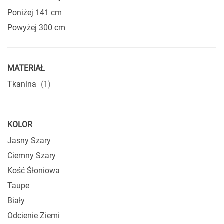
kompromisów estetycznych. Z kolei bogactwo wariantów i
Poniżej 141 cm
rozmiarów – od kompaktowych sof po przestronne
narożniki – czyni ofertę marki niezwykle elastyczną. Osoby
Powyżej 300 cm
szukające ekskluzywnego rozwiązania z funkcją snu z
pewnością docenią też
włoskie sofy z funkcją spania
,
łączące wygodę, design i praktyczność.
MATERIAŁ
produkt
Tkanina
1
KOLOR
Jasny Szary
Ciemny Szary
Kość Śłoniowa
Taupe
Biały
Odcienie Ziemi