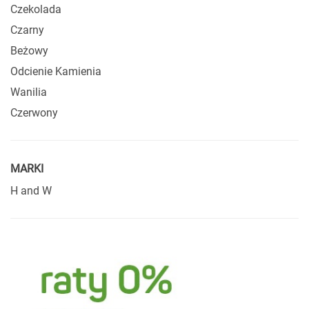
Czekolada
Czarny
Beżowy
Odcienie Kamienia
Wanilia
Czerwony
MARKI
H and W