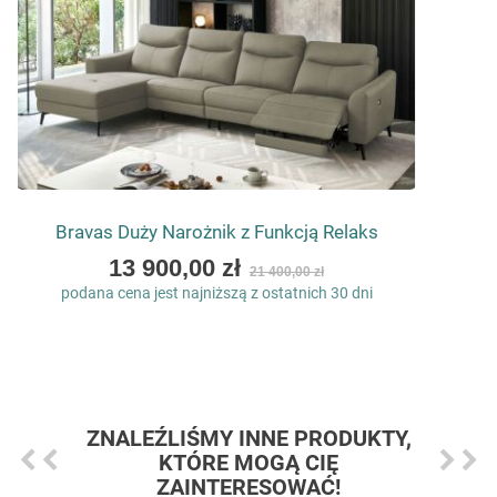
Bravas Duży Narożnik z Funkcją Relaks
As
13 900,00 zł
21 400,00 zł
low
podana cena jest najniższą z ostatnich 30 dni
as
ZNALEŹLIŚMY INNE PRODUKTY,
KTÓRE MOGĄ CIĘ
ZAINTERESOWAĆ!