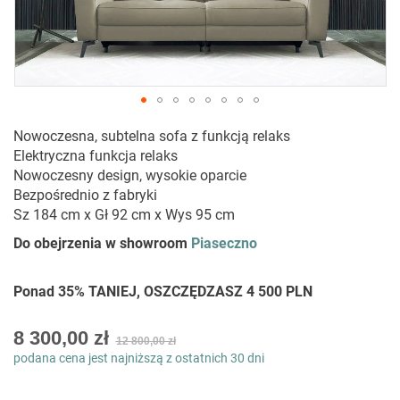
Przejdź
Nowoczesna, subtelna sofa z funkcją relaks
na
Elektryczna funkcja relaks
początek
Nowoczesny design, wysokie oparcie
galerii
Bezpośrednio z fabryki
Sz 184 cm x Gł 92 cm x Wys 95 cm
Do obejrzenia w showroom
Piaseczno
Ponad 35% TANIEJ, OSZCZĘDZASZ 4 500 PLN
As
8 300,00 zł
12 800,00 zł
low
podana cena jest najniższą z ostatnich 30 dni
as