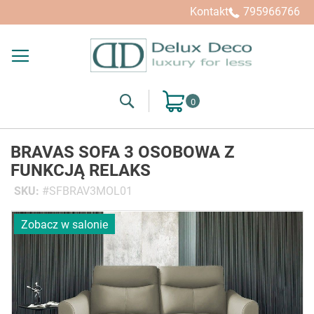
Kontakt
795966766
Search
Mój koszyk
BRAVAS SOFA 3 OSOBOWA Z
FUNKCJĄ RELAKS
SKU
SFBRAV3MOL01
Przejdź
Zobacz w salonie
na
koniec
galerii