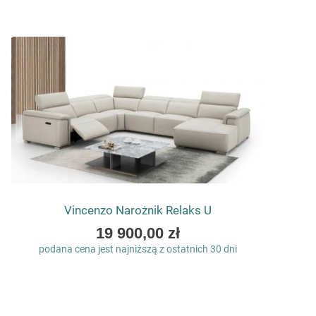
Vincenzo Narożnik Relaks U
As
19 900,00 zł
low
podana cena jest najniższą z ostatnich 30 dni
as