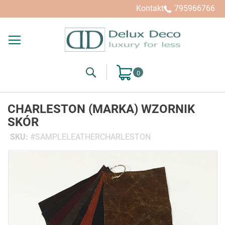
Kontakt
795966766
Search
Mój koszyk
CHARLESTON (MARKA) WZORNIK
SKÓR
SKU
SAMPLELEATHERCHARLESTON
Przejdź
na
koniec
galerii