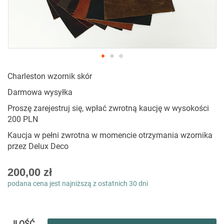
Przejdź
Charleston wzornik skór
na
początek
Darmowa wysyłka
galerii
Proszę zarejestruj się, wpłać zwrotną kaucję w wysokości
200 PLN
Kaucja w pełni zwrotna w momencie otrzymania wzornika
przez Delux Deco
200,00 zł
podana cena jest najniższą z ostatnich 30 dni
ILOŚĆ