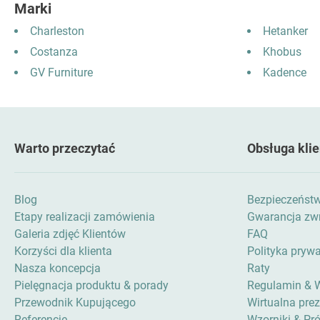
Marki
Charleston
Hetanker
Costanza
Khobus
GV Furniture
Kadence
Warto przeczytać
Obsługa klie
Blog
Bezpieczeńst
Etapy realizacji zamówienia
Gwarancja zwr
Galeria zdjęć Klientów
FAQ
Korzyści dla klienta
Polityka pryw
Nasza koncepcja
Raty
Pielęgnacja produktu & porady
Regulamin & 
Przewodnik Kupującego
Wirtualna pre
Referencje
Wzorniki & Pró