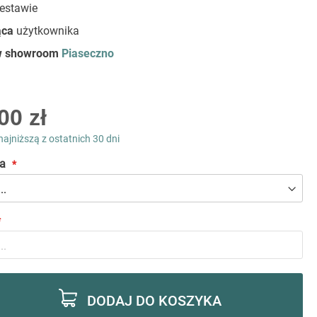
zestawie
ąca
użytkownika
 w showroom
Piaseczno
00 zł
najniższą z ostatnich 30 dni
a
DODAJ DO KOSZYKA