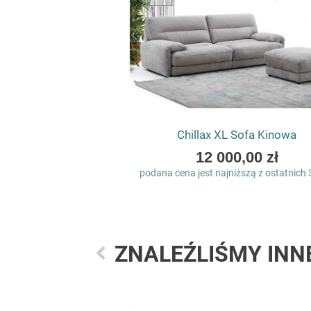
Chillax XL Sofa Kinowa
As
12 000,00 zł
low
podana cena jest najniższą z ostatnich 
as
ZNALEŹLIŚMY INN