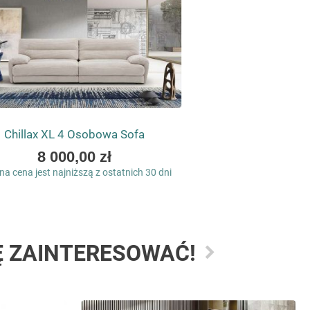
Chillax XL 4 Osobowa Sofa
As
8 000,00 zł
low
a cena jest najniższą z ostatnich 30 dni
as
Ę ZAINTERESOWAĆ!