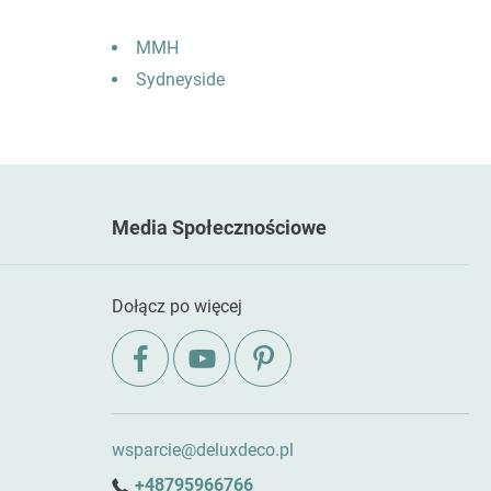
MMH
Sydneyside
Media Społecznościowe
Dołącz po więcej
wsparcie@deluxdeco.pl
+48795966766