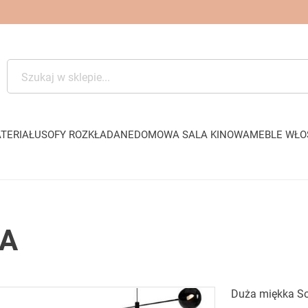
TERIAŁU
SOFY ROZKŁADANE
DOMOWA SALA KINOWA
MEBLE WŁO
WA
Duża miękka S