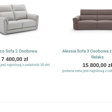
co Sofa 2 Osobowa
Alessia Sofa 3 Osobowa 
Relaks
As
7 400,00 zł
low
As
15 800,00 z
est najniższą z ostatnich 30 dni
as
low
podana cena jest najniższą z os
as