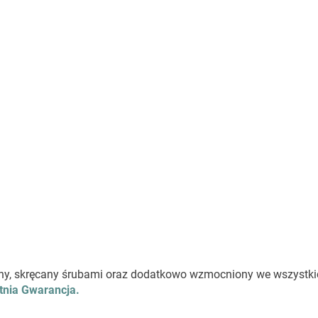
lejony, skręcany śrubami oraz dodatkowo wzmocniony we wszystk
tnia Gwarancja.