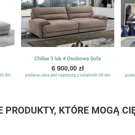
Chillax 3 lub 4 Osobowa Sofa
As
6 900,00 zł
low
30 dni
podana cena jest najniższą z ostatnich 30 dni
podan
as
E PRODUKTY, KTÓRE MOGĄ CI