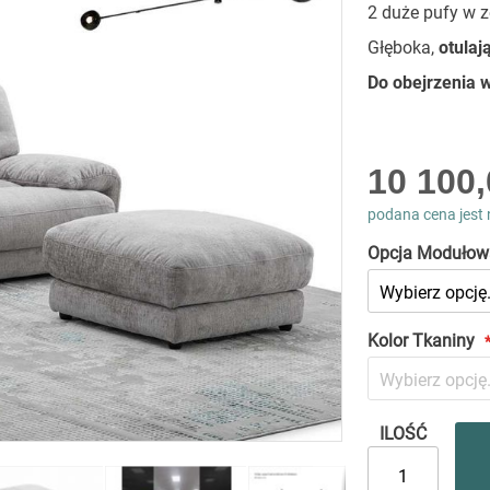
2 duże pufy w 
Głęboka,
otulaj
Do obejrzenia
As
10 100,
low
as
podana cena jest 
Opcja Modułow
Kolor Tkaniny
ILOŚĆ