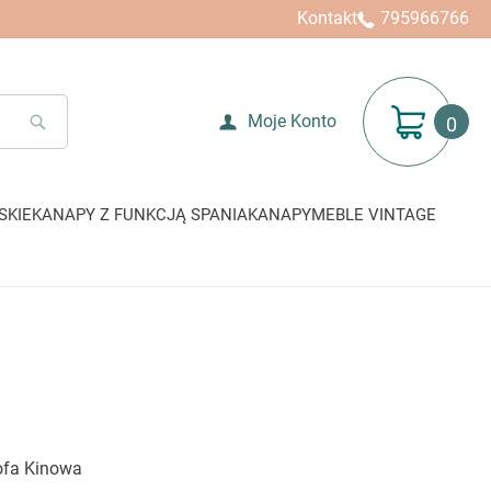
Kontakt
795966766
Mój koszyk
Moje Konto
SEARCH
SKIE
KANAPY Z FUNKCJĄ SPANIA
KANAPY
MEBLE VINTAGE
ofa Kinowa