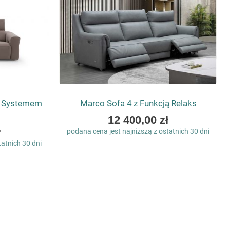
z Systemem
Marco Sofa 4 z Funkcją Relaks
As
12 400,00 zł
low
ł
podana cena jest najniższą z ostatnich 30 dni
as
tatnich 30 dni