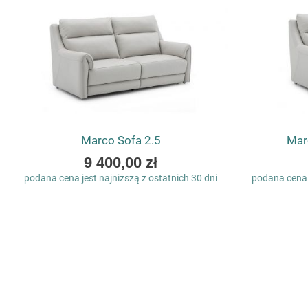
Marco Sofa 2.5
Mar
As
9 400,00 zł
low
podana cena jest najniższą z ostatnich 30 dni
podana cena j
as