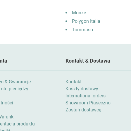
Monze
Polygon Italia
Tommaso
nta
Kontakt & Dostawa
wo & Gwarancje
Kontakt
otu pieniędzy
Koszty dostawy
International orders
atności
Showroom Piaseczno
Zostań dostawcą
Warunki
zentacja produktu
bniki