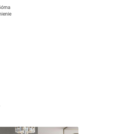
Górna
nienie