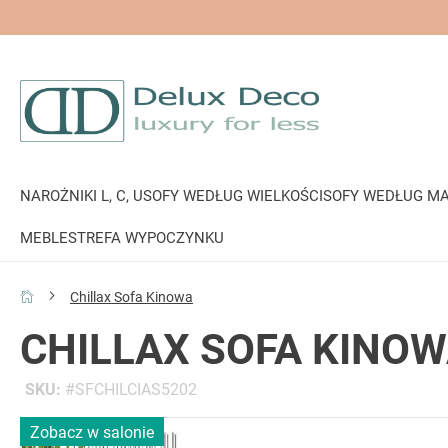
NAROŻNIKI L, C, U
SOFY WEDŁUG WIELKOŚCI
SOFY WEDŁUG MA
MEBLE
STREFA WYPOCZYNKU
Chillax Sofa Kinowa
CHILLAX SOFA KINO
SKU
SFCHILCIAS5202
Przejdź
Zobacz w salonie