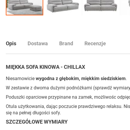
Przejdź
na
początek
galerii
Opis
Dostawa
Brand
Recenzje
MIĘKKA SOFA KINOWA - CHILLAX
Niesamowicie
wygodna z głębokim, miękkim siedziskiem
.
W zestawie z dwoma dużymi podnóżkami (sprawdź wymiary na
Poduszki oparciowe przypinane na zamek, możliwośc odpięci
Otula użytkowania, dając poczucie prawdziwego relaksu. Nis
się na pełnej długości sofy.
SZCZEGÓŁOWE WYMIARY