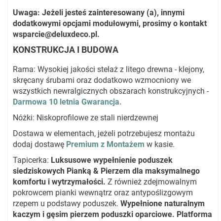
Uwaga: Jeżeli jesteś zainteresowany (a), innymi
dodatkowymi opcjami modułowymi, prosimy o kontakt
wsparcie@deluxdeco.pl
.
KONSTRUKCJA I BUDOWA
Rama: Wysokiej jakości stelaż z litego drewna - klejony,
skręcany śrubami oraz dodatkowo wzmocniony we
wszystkich newralgicznych obszarach konstrukcyjnych -
Darmowa 10 letnia Gwarancja.
Nóżki: Niskoprofilowe ze stali nierdzewnej
Dostawa w elementach, jeżeli potrzebujesz montażu
dodaj dostawę
Premium z Montażem
w kasie.
Tapicerka:
Luksusowe wypełnienie poduszek
siedziskowych Pianką & Pierzem dla maksymalnego
komfortu i wytrzymałości.
Z również zdejmowalnym
pokrowcem pianki wewnątrz oraz antypoślizgowym
rzepem u podstawy poduszek.
Wypełnione naturalnym
kaczym i gęsim pierzem poduszki oparciowe. Platforma