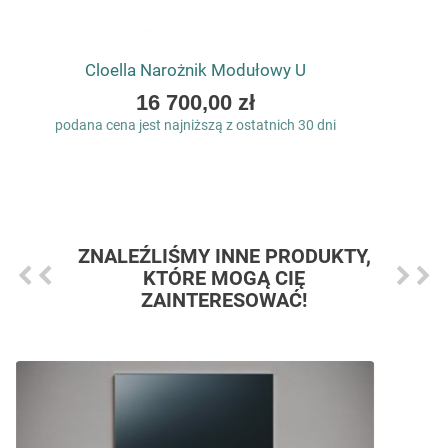
Cloella Narożnik Modułowy U
As
16 700,00 zł
low
podana cena jest najniższą z ostatnich 30 dni
as
ZNALEŹLIŚMY INNE PRODUKTY,
KTÓRE MOGĄ CIĘ
ZAINTERESOWAĆ!