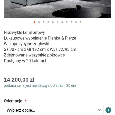
Przejdź
Niezwykle komfortowy
na
Luksusowe wypełnienie Pianka & Pierze
początek
Wielopozycyjne zagłówki
galerii
Sz 307 cm x Gł 192 cm x Wys 72/93 cm
Zdejmowane wszystkie pokrowce
Dostępny w 20 kolorach
As
14 200,00 zł
low
podana cena jest najniższą z ostatnich 30 dni
as
Orientacja
?