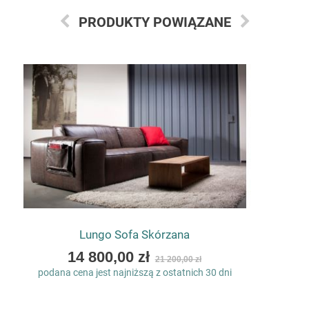
PRODUKTY POWIĄZANE
Lungo Sofa Skórzana
As
14 800,00 zł
21 200,00 zł
low
podana cena jest najniższą z ostatnich 30 dni
as