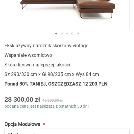
Przejdź
Ekskluzywny narożnik skórzany vintage
na
początek
Wspaniałe wzornictwo
galerii
Skóra licowa najlepszej jakości
Sz 290/330 cm x Gł 98/235 cm x Wys 84 cm
Ponad 30% TANIEJ, OSZCZĘDZASZ 12 200 PLN
As
28 300,00 zł
40 500,00 zł
low
podana cena jest najniższą z ostatnich 30 dni
as
Opcja Modułowa