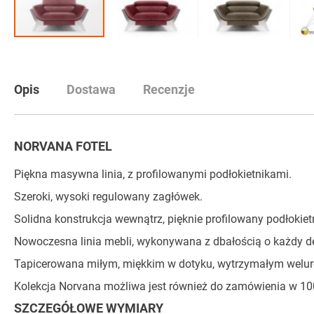
Przejdź
na
początek
Opis
Dostawa
Recenzje
galerii
NORVANA FOTEL
Piękna masywna linia, z profilowanymi podłokietnikami.
Szeroki, wysoki regulowany zagłówek.
Solidna konstrukcja wewnątrz, pięknie profilowany podłokiet
Nowoczesna linia mebli, wykonywana z dbałością o każdy de
Tapicerowana miłym, miękkim w dotyku, wytrzymałym welu
Kolekcja Norvana możliwa jest również do zamówienia w 100
SZCZEGÓŁOWE WYMIARY