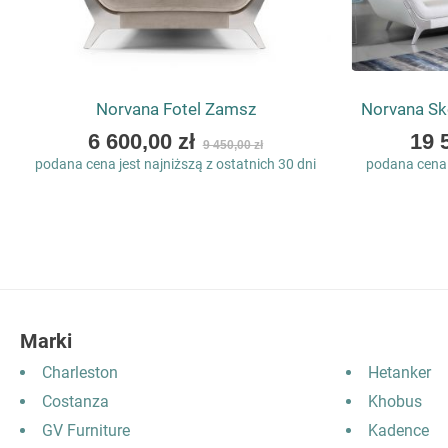
Norvana Fotel Zamsz
Norvana Sk
As
As
6 600,00 zł
19 
9 450,00 zł
low
low
podana cena jest najniższą z ostatnich 30 dni
podana cena j
as
as
Marki
Charleston
Hetanker
Costanza
Khobus
GV Furniture
Kadence