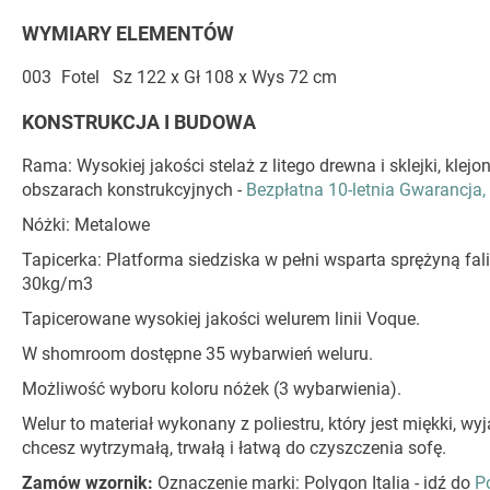
WYMIARY ELEMENTÓW
003
Fotel
Sz 122 x Gł 108 x Wys 72 cm
KONSTRUKCJA I BUDOWA
Rama: Wysokiej jakości stelaż z litego drewna i sklejki, kl
obszarach konstrukcyjnych -
Bezpłatna 10-letnia Gwarancja,
Nóżki: Metalowe
Tapicerka: Platforma siedziska w pełni wsparta sprężyną fal
30kg/m3
Tapicerowane wysokiej jakości welurem linii Voque.
W shomroom dostępne 35 wybarwień weluru.
Możliwość wyboru koloru nóżek (3 wybarwienia).
Welur to materiał wykonany z poliestru, który jest miękki, w
chcesz wytrzymałą, trwałą i łatwą do czyszczenia sofę.
Zamów wzornik:
Oznaczenie marki: Polygon Italia - idź do
P