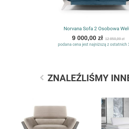
Norvana Sofa 2 Osobowa Wel
As
9 000,00 zł
12 850,00 zł
low
podana cena jest najniższą z ostatnich 
as
ZNALEŹLIŚMY INN