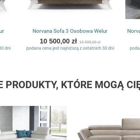
ur
Norvana Sofa 3 Osobowa Welur
Norv
As
10 500,00 zł
15 000,00 zł
low
30 dni
podana cena jest najniższą z ostatnich 30 dni
podan
as
E PRODUKTY, KTÓRE MOGĄ CI