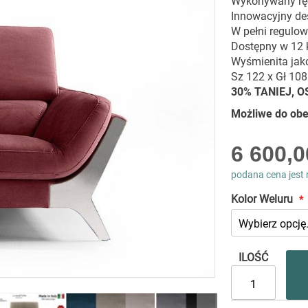
Wykonywany rę
Innowacyjny des
W pełni regulo
Dostępny w 12 
Wyśmienita jak
Sz 122 x Gł 10
30% TANIEJ, 
Możliwe do ob
As
6 600,0
low
as
podana cena jest 
Kolor Weluru
ILOŚĆ