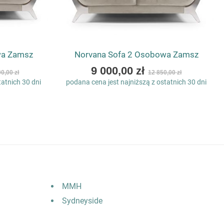
wa Zamsz
Norvana Sofa 2 Osobowa Zamsz
As
9 000,00 zł
0,00 zł
12 850,00 zł
low
tatnich 30 dni
podana cena jest najniższą z ostatnich 30 dni
as
MMH
Sydneyside