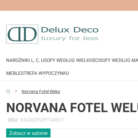
NAROŻNIKI L, C, U
SOFY WEDŁUG WIELKOŚCI
SOFY WEDŁUG MA
MEBLE
STREFA WYPOCZYNKU
Norvana Fotel Welur
NORVANA FOTEL WE
SKU
ACNORVPFTARGV
Przejdź
Zobacz w salonie