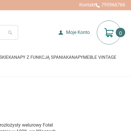
Kontakt
795966766
Mój koszyk
Moje Konto
SEARCH
SKIE
KANAPY Z FUNKCJĄ SPANIA
KANAPY
MEBLE VINTAGE
 rozłożysty welurowy Fotel