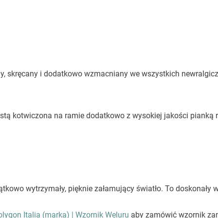
ejony, skręcany i dodatkowo wzmacniany we wszystkich newralgic
istą kotwiczona na ramie dodatkowo z wysokiej jakości pianką r
yjątkowo wytrzymały, pięknie załamujący światło. To doskonały w
olygon Italia (marka) | Wzornik Weluru
aby zamówić wzornik za