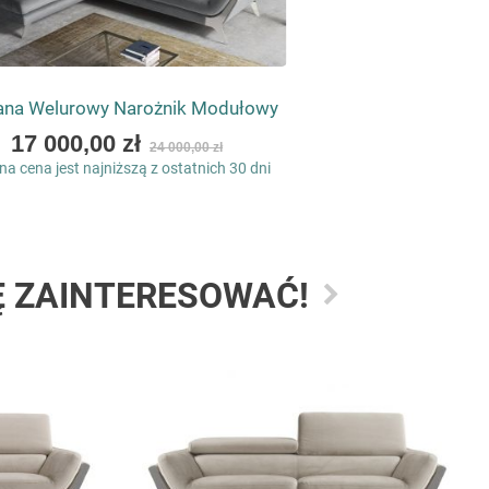
ana Welurowy Narożnik Modułowy
As
17 000,00 zł
24 000,00 zł
low
a cena jest najniższą z ostatnich 30 dni
as
Ę ZAINTERESOWAĆ!