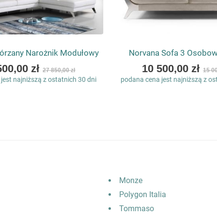
órzany Narożnik Modułowy
Norvana Sofa 3 Osobo
As
500,00 zł
10 500,00 zł
27 850,00 zł
15 00
low
est najniższą z ostatnich 30 dni
podana cena jest najniższą z os
as
Monze
Polygon Italia
Tommaso