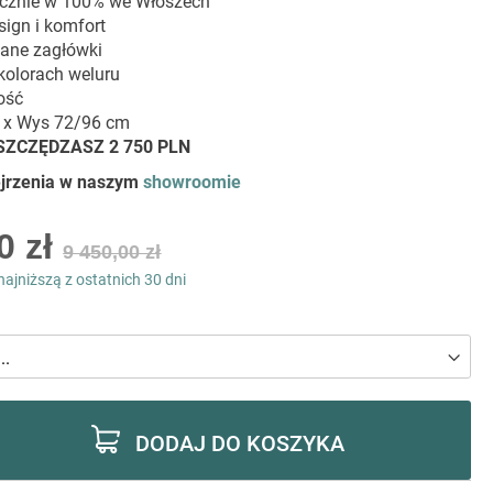
cznie w 100% we Włoszech
ign i komfort
wane zagłówki
kolorach weluru
ość
8 x Wys 72/96 cm
OSZCZĘDZASZ 2 750 PLN
ejrzenia w naszym
showroomie
0 zł
9 450,00 zł
najniższą z ostatnich 30 dni
DODAJ DO KOSZYKA