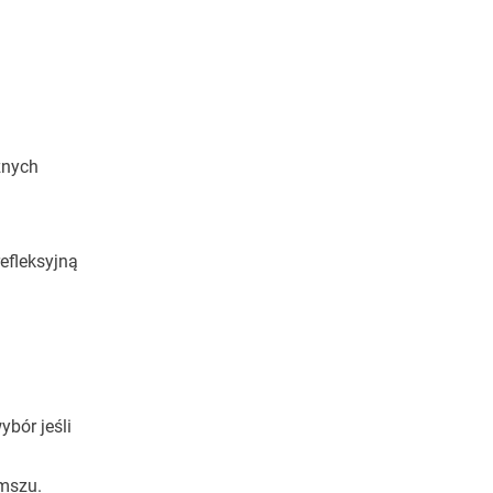
znych
efleksyjną
ybór jeśli
mszu.