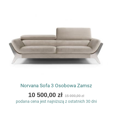
Norvana Sofa 3 Osobowa Zamsz
As
10 500,00 zł
15 000,00 zł
low
podana cena jest najniższą z ostatnich 30 dni
as