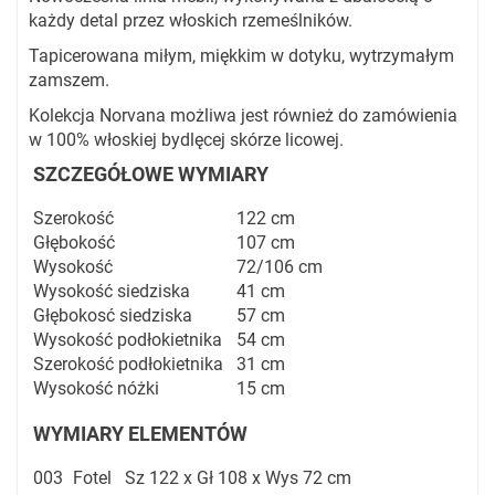
każdy detal przez włoskich rzemeślników.
Tapicerowana miłym, miękkim w dotyku, wytrzymałym
zamszem.
Kolekcja Norvana możliwa jest również do zamówienia
w 100% włoskiej bydlęcej skórze licowej.
SZCZEGÓŁOWE WYMIARY
Szerokość
122 cm
Głębokość
107 cm
Wysokość
72/106 cm
Wysokość siedziska
41 cm
Głębokosć siedziska
57 cm
Wysokość podłokietnika
54 cm
Szerokość podłokietnika
31 cm
Wysokość nóżki
15 cm
WYMIARY ELEMENTÓW
003
Fotel
Sz 122 x Gł 108 x Wys 72 cm