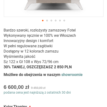
Przejdź
Bardzo szeroki, rozłożysty zamszowy Fotel
na
Wykonywany ręcznie w 100% we Włoszech
początek
Innowacyjny design i komfort
galerii
W pełni regulowane zagłówki
Dostępny w 12 kolorach zamszu
Wyśmienita jakość
Sz 122 x Gł 108 x Wys 72/96 cm
30% TANIEJ, OSZCZĘDZASZ 2 850 PLN
Możliwe do obejrzenia w naszym
showroomie
As
6 600,00 zł
9 450,00 zł
low
podana cena jest najniższą z ostatnich 30 dni
as
Kolor Tkaniny