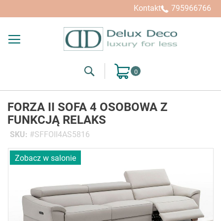
Kontakt
795966766
Search
Mój koszyk
FORZA II SOFA 4 OSOBOWA Z
FUNKCJĄ RELAKS
SKU
SFFOII4AS5816
Przejdź
Zobacz w salonie
na
koniec
galerii