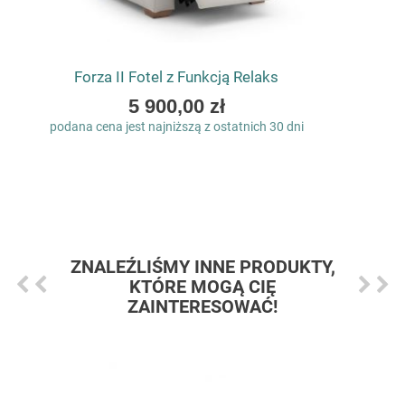
Forza II Fotel z Funkcją Relaks
As
5 900,00 zł
low
podana cena jest najniższą z ostatnich 30 dni
as
ZNALEŹLIŚMY INNE PRODUKTY,
KTÓRE MOGĄ CIĘ
ZAINTERESOWAĆ!