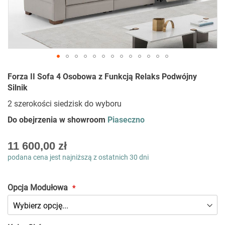
Przejdź
Forza II Sofa 4 Osobowa z Funkcją Relaks Podwójny
na
Silnik
początek
galerii
2 szerokości siedzisk do wyboru
Do obejrzenia w showroom
Piaseczno
As
11 600,00 zł
low
podana cena jest najniższą z ostatnich 30 dni
as
Opcja Modułowa