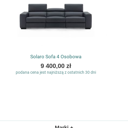
Solaro Sofa 4 Osobowa
As
9 400,00 zł
low
podana cena jest najniższą z ostatnich 30 dni
as
Marki