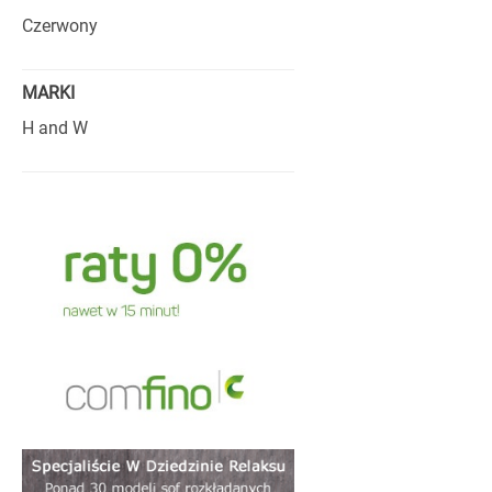
Czerwony
MARKI
H and W