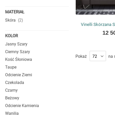
COSTANZA
MATERIAŁ
Sofy Costanza został
produkty
potrzebne jest wygo
Skóra
2
Vinelli Skórzana 
mieszkań, apartamen
As
12 5
Zastosowanie wysok
KOLOR
low
kolei bogactwo wari
as
Jasny Szary
szukające ekskluzy
praktyczność.
Ciemny Szary
Pokaż
na 
Kość Śłoniowa
Taupe
Odcienie Ziemi
Czekolada
Czarny
Beżowy
Odcienie Kamienia
Wanilia