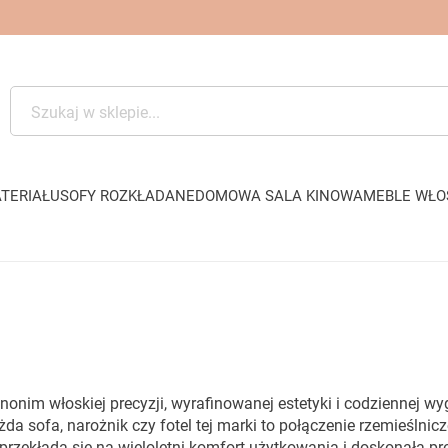
TERIAŁU
SOFY ROZKŁADANE
DOMOWA SALA KINOWA
MEBLE WŁO
nonim włoskiej precyzji, wyrafinowanej estetyki i codziennej
a sofa, narożnik czy fotel tej marki to połączenie rzemieślni
 przekłada się na wieloletni komfort użytkowania i doskonałą 