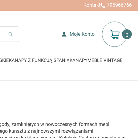
Kontakt
795966766
Mój koszyk
Moje Konto
SEARCH
SKIE
KANAPY Z FUNKCJĄ SPANIA
KANAPY
MEBLE VINTAGE
 wygody, zamkniętych w nowoczesnych formach mebli
czego kunsztu z najnowszymi rozwiązaniami
prezencję w każdym wnętrzu. Kolekcje Costanza powstają w