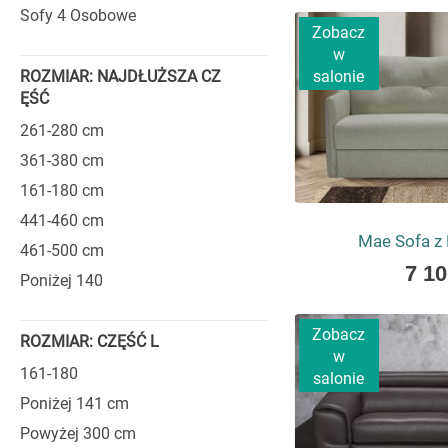
as
grubości nawet 16 c
Sofy 4 Osobowe
Zobacz
trwałością.
w
COSTANZA
salonie
ROZMIAR: NAJDŁUŻSZA CZ
ĘŚĆ
Każda sofa Costanza p
261-280 cm
oparć wypełnione są 
361-380 cm
siedzisk oparto na s
sama konstrukcja – s
161-180 cm
przekłada się na trwa
441-460 cm
SKÓRZANE
Mae Sofa z 
461-500 cm
As
7 10
Poniżej 140
low
W ofercie marki Cost
as
pojemniki na pościel
Zobacz
układu wnętrza
. Inn
ROZMIAR: CZĘŚĆ L
w
odcieniu Titanium Dar
161-180
salonie
W modelach skórzany
Poniżej 141 cm
wyjątkowej klasy. Ich
Powyżej 300 cm