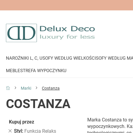
NAROŻNIKI L, C, U
SOFY WEDŁUG WIELKOŚCI
SOFY WEDŁUG MA
MEBLE
STREFA WYPOCZYNKU
Marki
Costanza
COSTANZA
Marka Costanza to sy
Kupuj przez
wypoczynkowych. Każd
Usuń
Styl
Funkcja Relaks
technologicznymi, co