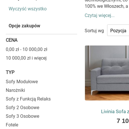
ten
100% we Włoszech, a i
Wyczyść wszystko
element
Czytaj więcej...
WŁOSKIE
Opcje zakupów
Sortuj wg
KTÓRA Z
CENA
0,00 zł
-
10 000,00 zł
Costanza oferuje me
klasycznych aranżacja
10 000,00 zł
i więcej
stylową całość. Prop
sofę do indywidualny
TYP
nowoczesne, w pon
Sofy Modułowe
najmniejszym szczegó
Narożniki
SYSTEM W
Sofy z Funkcją Relaks
Niezwykle istotną c
Sofy 2 Osobowe
Livinia Sofa 
system otwierania, k
Sofy 3 Osobowe
As
7 10
projektowane są tak,
Fotele
low
renomowanego system