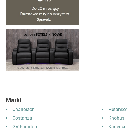
Marki
Charleston
Hetanker
Costanza
Khobus
GV Furniture
Kadence