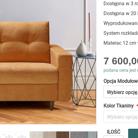
Dostępna w 3 r
Dostępna w 20 
Wyprodukowana
System rozkład
Materac 12 cm 
As
7 600,0
low
as
podana cena jest 
Opcja Modułow
Kolor Tkaniny
ILOŚĆ