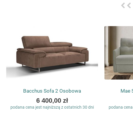
Bacchus Sofa 2 Osobowa
Mae S
As
6 400,00 zł
low
podana cena jest najniższą z ostatnich 30 dni
podana cena j
as