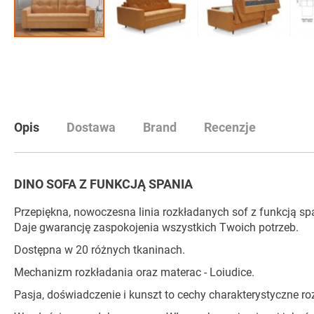
Przejdź
na
początek
galerii
Opis
Dostawa
Brand
Recenzje
DINO SOFA Z FUNKCJĄ SPANIA
Przepiękna, nowoczesna linia rozkładanych sof z funkcją spa
Daje gwarancję zaspokojenia wszystkich Twoich potrzeb.
Dostępna w 20 różnych tkaninach.
Mechanizm rozkładania oraz materac - Loiudice.
Pasja, doświadczenie i kunszt to cechy charakterystyczne r