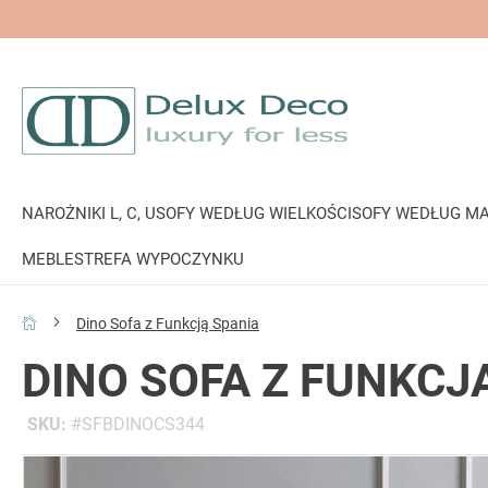
NAROŻNIKI L, C, U
SOFY WEDŁUG WIELKOŚCI
SOFY WEDŁUG MA
MEBLE
STREFA WYPOCZYNKU
Dino Sofa z Funkcją Spania
DINO SOFA Z FUNKCJ
SKU
SFBDINOCS344
Przejdź