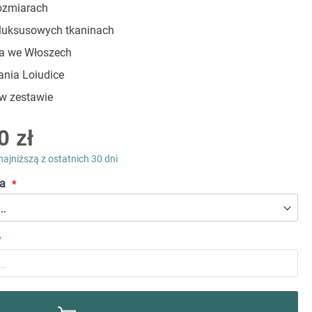
ozmiarach
luksusowych tkaninach
 we Włoszech
ania Loiudice
w zestawie
0 zł
najniższą z ostatnich 30 dni
a