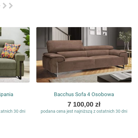
Spania
Bacchus Sofa 4 Osobowa
As
7 100,00 zł
low
tatnich 30 dni
podana cena jest najniższą z ostatnich 30 dni
as