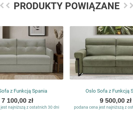
PRODUKTY POWIĄZANE
ofa z Funkcją Spania
Oslo Sofa z Funkcją 
As
As
7 100,00 zł
9 500,00 zł
low
low
est najniższą z ostatnich 30 dni
podana cena jest najniższą z os
as
as