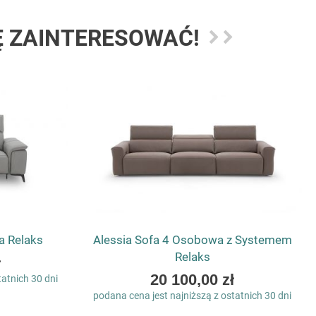
Ę ZAINTERESOWAĆ!
a Relaks
Alessia Sofa 4 Osobowa z Systemem
Relaks
ł
As
20 100,00 zł
tatnich 30 dni
low
podana cena jest najniższą z ostatnich 30 dni
as