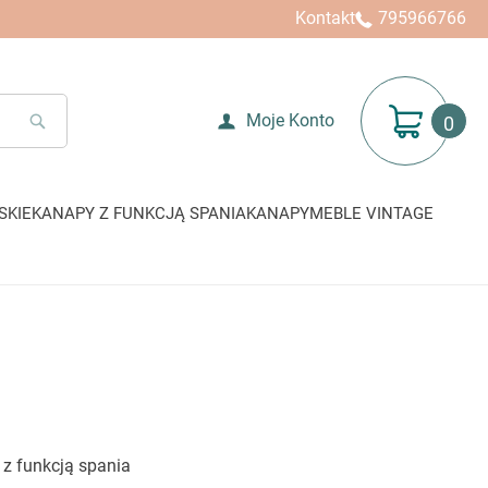
Kontakt
795966766
Mój koszyk
Moje Konto
SEARCH
SKIE
KANAPY Z FUNKCJĄ SPANIA
KANAPY
MEBLE VINTAGE
 z funkcją spania