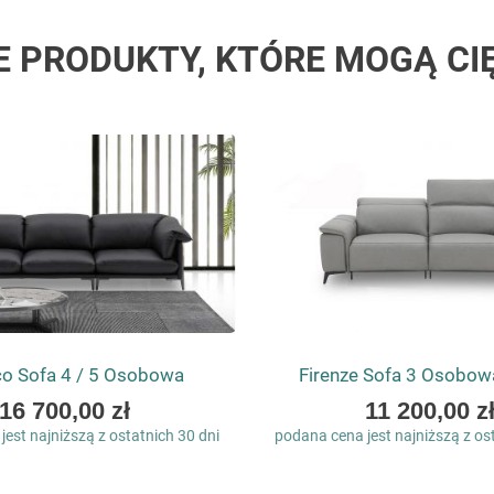
E PRODUKTY, KTÓRE MOGĄ CI
o Sofa 4 / 5 Osobowa
Firenze Sofa 3 Osobow
As
As
16 700,00 zł
11 200,00 z
low
low
est najniższą z ostatnich 30 dni
podana cena jest najniższą z os
as
as