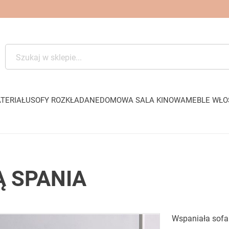
TERIAŁU
SOFY ROZKŁADANE
DOMOWA SALA KINOWA
MEBLE WŁO
Ą SPANIA
Wspaniała sofa