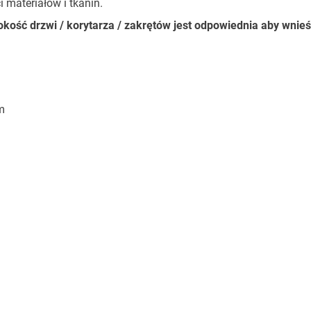
materiałów i tkanin.
ość drzwi / korytarza / zakrętów jest odpowiednia aby wnie
m