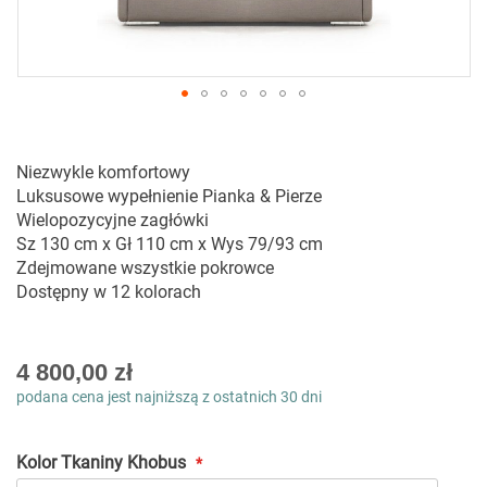
Przejdź
na
początek
Niezwykle komfortowy
galerii
Luksusowe wypełnienie Pianka & Pierze
Wielopozycyjne zagłówki
Sz 130 cm x Gł 110 cm x Wys 79/93 cm
Zdejmowane wszystkie pokrowce
Dostępny w 12 kolorach
As
4 800,00 zł
low
podana cena jest najniższą z ostatnich 30 dni
as
Kolor Tkaniny Khobus