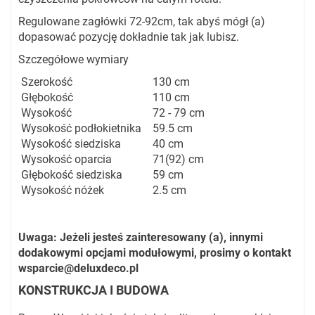
Regulowane zagłówki 72-92cm, tak abyś mógł (a)
dopasować pozycję dokładnie tak jak lubisz.
Szczegółowe wymiary
Szerokość
130 cm
Głębokość
110 cm
Wysokość
72 - 79 cm
Wysokość podłokietnika
59.5 cm
Wysokość siedziska
40 cm
Wysokość oparcia
71(92) cm
Głębokość siedziska
59 cm
Wysokość nóżek
2.5 cm
Uwaga: Jeżeli jesteś zainteresowany (a), innymi
dodakowymi opcjami modułowymi, prosimy o kontakt
wsparcie@deluxdeco.pl
KONSTRUKCJA I BUDOWA