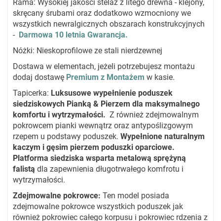
Rama: Wysokiej jakości stelaż z litego drewna - klejony,
skręcany śrubami oraz dodatkowo wzmocniony we
wszystkich newralgicznych obszarach konstrukcyjnych
-
Darmowa 10 letnia Gwarancja.
Nóżki: Nieskoprofilowe ze stali nierdzewnej
Dostawa w elementach, jeżeli potrzebujesz montażu
dodaj dostawę
Premium z Montażem
w kasie.
Tapicerka:
Luksusowe wypełnienie poduszek
siedziskowych Pianką & Pierzem dla maksymalnego
komfortu i wytrzymałości.
Z również zdejmowalnym
pokrowcem pianki wewnątrz oraz antypoślizgowym
rzepem u podstawy poduszek.
Wypełnione naturalnym
kaczym i gęsim pierzem poduszki oparciowe.
Platforma siedziska wsparta metalową sprężyną
falistą
dla zapewnienia długotrwałego komfrotu i
wytrzymałości.
Zdejmowalne pokrowce
:
Ten model posiada
zdejmowalne pokrowce wszystkich poduszek jak
również pokrowiec całego korpusu i pokrowiec rdzenia z