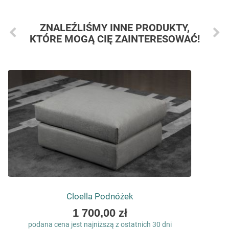
ZNALEŹLIŚMY INNE PRODUKTY,
KTÓRE MOGĄ CIĘ ZAINTERESOWAĆ!
Cloella Podnóżek
As
1 700,00 zł
low
podana cena jest najniższą z ostatnich 30 dni