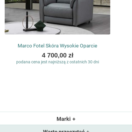
Marco Fotel Skóra Wysokie Oparcie
As
4 700,00 zł
low
podana cena jest najniższą z ostatnich 30 dni
as
Marki
Warto przeczytać