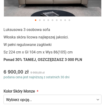
Przejdź
Luksusowa 3 osobowa sofa
na
początek
Włoska skóra licowa najlepszej jakości.
galerii
W pełni regulowane zagłówki
Sz 224 cm x Gł 104 cm x Wys 86(105) cm
Ponad 30% TANIEJ, OSZCZĘDZASZ 3 000 PLN
As
6 900,00 zł
9 900,00 zł
low
podana cena jest najniższą z ostatnich 30 dni
as
Kolor Skóry Monze