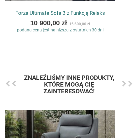
Forza Ultimate Sofa 3 z Funkcją Relaks
As
10 900,00 zł
15 600,00 zł
low
podana cena jest najniższą z ostatnich 30 dni
as
ZNALEŹLIŚMY INNE PRODUKTY,
KTÓRE MOGĄ CIĘ
ZAINTERESOWAĆ!