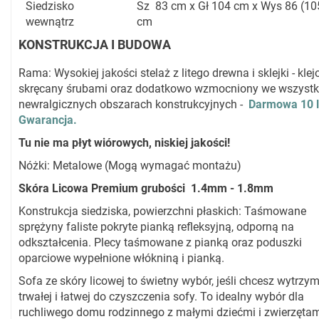
Siedzisko
Sz 83 cm x Gł 104 cm x Wys 86 (10
wewnątrz
cm
KONSTRUKCJA I BUDOWA
Rama: Wysokiej jakości stelaż z litego drewna i sklejki - klej
skręcany śrubami oraz dodatkowo wzmocniony we wszystk
newralgicznych obszarach konstrukcyjnych -
Darmowa 10 l
Gwarancja.
Tu nie ma płyt wiórowych, niskiej jakości!
Nóżki: Metalowe (Mogą wymagać montażu)
Skóra Licowa Premium grubości 1.4mm - 1.8mm
Konstrukcja siedziska, powierzchni płaskich: Taśmowane
sprężyny faliste pokryte pianką refleksyjną, odporną na
odkształcenia. Plecy taśmowane z pianką oraz poduszki
oparciowe wypełnione włókniną i pianką.
Sofa ze skóry licowej to świetny wybór, jeśli chcesz wytrzym
trwałej i łatwej do czyszczenia sofy. To idealny wybór dla
ruchliwego domu rodzinnego z małymi dziećmi i zwierzętam