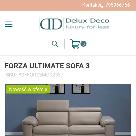
Kontakt
795966766
Search
Mój koszyk
FORZA ULTIMATE SOFA 3
SKU
SFFORZ3MOK2537
Przejdź
Nowość w ofercie
na
koniec
galerii