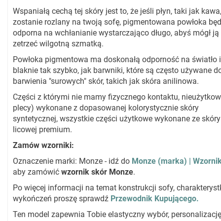
Wspaniałą cechą tej skóry jest to, że jeśli płyn, taki jak kawa
zostanie rozlany na twoją sofę, pigmentowana powłoka będ
odporna na wchłanianie wystarczająco długo, abyś mógł ją
zetrzeć wilgotną szmatką.
Powłoka pigmentowa ma doskonałą odporność na światło i
blaknie tak szybko, jak barwniki, które są często używane d
barwienia "surowych" skór, takich jak skóra anilinowa.
Części z którymi nie mamy fizycznego kontaktu, nieużytkow
plecy) wykonane z dopasowanej kolorystycznie skóry
syntetycznej, wszystkie części użytkowe wykonane ze skóry
licowej premium.
Zamów wzorniki:
Oznaczenie marki: Monze - idź do
Monze (marka) | Wzorni
aby zamówić
wzornik skór Monze
.
Po więcej informacji na temat konstrukcji sofy, charakteryst
wykończeń proszę sprawdź
Przewodnik Kupującego.
Ten model zapewnia Tobie elastyczny wybór, personalizacj