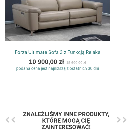
Forza Ultimate Sofa 3 z Funkcją Relaks
As
10 900,00 zł
15 600,00 zł
low
podana cena jest najniższą z ostatnich 30 dni
as
ZNALEŹLIŚMY INNE PRODUKTY,
KTÓRE MOGĄ CIĘ
ZAINTERESOWAĆ!