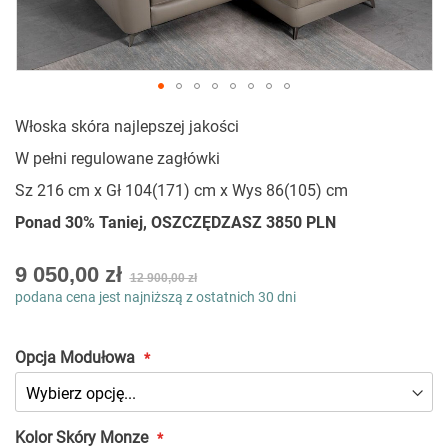
Przejdź
Włoska skóra najlepszej jakości
na
początek
W pełni regulowane zagłówki
galerii
Sz 216 cm x Gł 104(171) cm x Wys 86(105) cm
Ponad 30% Taniej, OSZCZĘDZASZ 3850 PLN
As
9 050,00 zł
12 900,00 zł
low
podana cena jest najniższą z ostatnich 30 dni
as
Opcja Modułowa
Kolor Skóry Monze