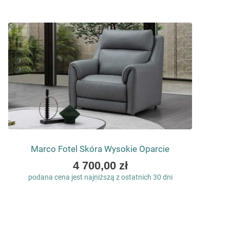
Marco Fotel Skóra Wysokie Oparcie
As
4 700,00 zł
low
podana cena jest najniższą z ostatnich 30 dni
as