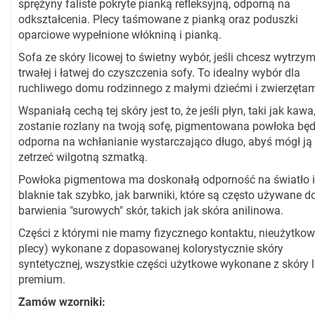
sprężyny faliste pokryte pianką refleksyjną, odporną na
odkształcenia. Plecy taśmowane z pianką oraz poduszki
oparciowe wypełnione włókniną i pianką.
Sofa ze skóry licowej to świetny wybór, jeśli chcesz wytrzym
trwałej i łatwej do czyszczenia sofy. To idealny wybór dla
ruchliwego domu rodzinnego z małymi dziećmi i zwierzętam
Wspaniałą cechą tej skóry jest to, że jeśli płyn, taki jak kawa
zostanie rozlany na twoją sofę, pigmentowana powłoka będ
odporna na wchłanianie wystarczająco długo, abyś mógł ją
zetrzeć wilgotną szmatką.
Powłoka pigmentowa ma doskonałą odporność na światło i
blaknie tak szybko, jak barwniki, które są często używane d
barwienia "surowych" skór, takich jak skóra anilinowa.
Części z którymi nie mamy fizycznego kontaktu, nieużytkow
plecy) wykonane z dopasowanej kolorystycznie skóry
syntetycznej, wszystkie części użytkowe wykonane z skóry 
premium.
Zamów wzorniki: