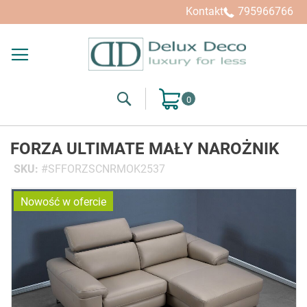
Kontakt
795966766
Search
Mój koszyk
FORZA ULTIMATE MAŁY NAROŻNIK
SKU
SFFORZSCNRMOK2537
Przejdź
Nowość w ofercie
na
koniec
galerii