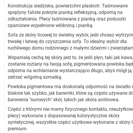
Konstrukcja siedziska, powierzchni płaskich: Taśmowane
sprężyny faliste pokryte pianką refleksyjną, odporną na
odkształcenia. Plecy taśmowane z pianką oraz poduszki
oparciowe wypełnione włókniną i pianką.
Sofa ze skóry licowej to świetny wybór, jeśli chcesz wytrzym
trwałej i łatwej do czyszczenia sofy. To idealny wybór dla
ruchliwego domu rodzinnego z małymi dziećmi i zwierzętam
Wspaniałą cechą tej skóry jest to, że jeśli płyn, taki jak kawa
zostanie rozlany na twoją sofę, pigmentowana powłoka będ
odporna na wchłanianie wystarczająco długo, abyś mógł ją
zetrzeć wilgotną szmatką.
Powłoka pigmentowa ma doskonałą odporność na światło i
blaknie tak szybko, jak barwniki, które są często używane d
barwienia "surowych" skór, takich jak skóra anilinowa.
Części z którymi nie mamy fizycznego kontaktu, nieużytkow
plecy) wykonane z dopasowanej kolorystycznie skóry
syntetycznej, wszystkie części użytkowe wykonane z skóry 
premium.