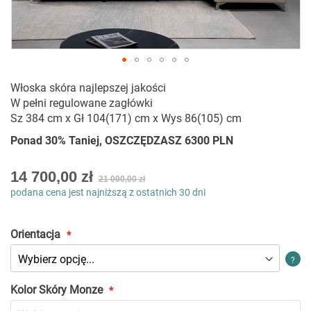
Przejdź
Włoska skóra najlepszej jakości
na
W pełni regulowane zagłówki
początek
Sz 384 cm x Gł 104(171) cm x Wys 86(105) cm
galerii
Ponad 30% Taniej, OSZCZĘDZASZ 6300 PLN
As
14 700,00 zł
21 000,00 zł
low
podana cena jest najniższą z ostatnich 30 dni
as
Orientacja
?
Kolor Skóry Monze