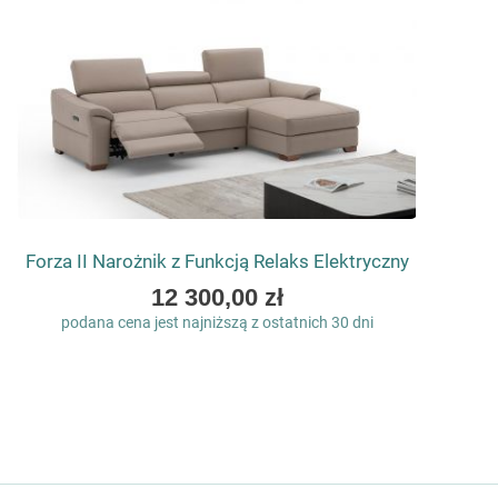
Forza II Narożnik z Funkcją Relaks Elektryczny
As
12 300,00 zł
low
podana cena jest najniższą z ostatnich 30 dni
as