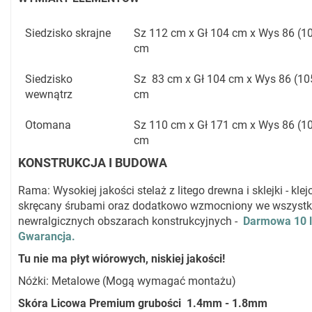
Siedzisko skrajne
Sz 112 cm x Gł 104 cm x Wys 86 (1
cm
Siedzisko
Sz 83 cm x Gł 104 cm x Wys 86 (10
wewnątrz
cm
Otomana
Sz 110 cm x Gł 171 cm x Wys 86 (1
cm
KONSTRUKCJA I BUDOWA
Rama: Wysokiej jakości stelaż z litego drewna i sklejki - klej
skręcany śrubami oraz dodatkowo wzmocniony we wszystk
newralgicznych obszarach konstrukcyjnych -
Darmowa 10 l
Gwarancja.
Tu nie ma płyt wiórowych, niskiej jakości!
Nóżki: Metalowe (Mogą wymagać montażu)
Skóra Licowa Premium grubości 1.4mm - 1.8mm