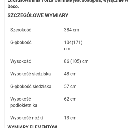
Luksusowa linia Forza Ultimate jest dostępna, wyłącznie 
Deco.
SZCZEGÓŁOWE WYMIARY
Szerokość
384 cm
Głębokość
104(171)
cm
Wysokość
86 (105) cm
Wysokość siedziska
48 cm
Głębokość siedziska
57 cm
Wysokość
62 cm
podłokietnika
Wysokość nóżki
13 cm
WYMIARY ELEMENTÓW