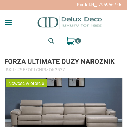
Kontakt
795966766
Search
Mój koszyk
FORZA ULTIMATE DUŻY NAROŻNIK
SKU
SFFORLCNRMOK2537
Przejdź
Nowość w ofercie
na
koniec
galerii