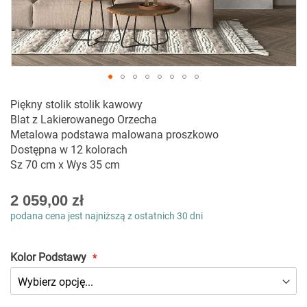
Przejdź
Piękny stolik stolik kawowy
na
Blat z Lakierowanego Orzecha
początek
Metalowa podstawa malowana proszkowo
galerii
Dostępna w 12 kolorach
Sz 70 cm x Wys 35 cm
As
2 059,00 zł
low
podana cena jest najniższą z ostatnich 30 dni
as
Kolor Podstawy