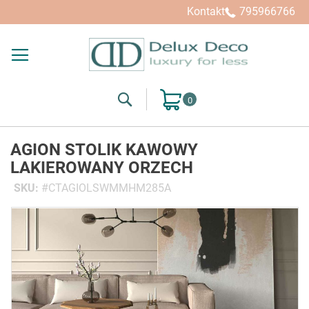
Kontakt
795966766
Search
Mój koszyk
AGION STOLIK KAWOWY
LAKIEROWANY ORZECH
SKU
CTAGIOLSWMMHM285A
Przejdź
na
koniec
galerii