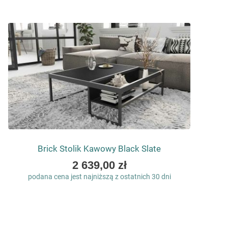
Brick Stolik Kawowy Black Slate
As
2 639,00 zł
low
podana cena jest najniższą z ostatnich 30 dni
as