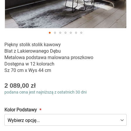
Przejdź
Piękny stolik stolik kawowy
na
Blat z Lakierowanego Dębu
początek
Metalowa podstawa malowana proszkowo
galerii
Dostępna w 12 kolorach
Sz 70 cm x Wys 44 cm
As
2 089,00 zł
low
podana cena jest najniższą z ostatnich 30 dni
as
Kolor Podstawy