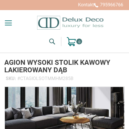
Kontakt
795966766
Search
Mój koszyk
AGION WYSOKI STOLIK KAWOWY
LAKIEROWANY DĄB
SKU
CTAGIOLSOTMMHM285B
Przejdź
na
koniec
galerii