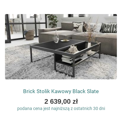
Brick Stolik Kawowy Black Slate
As
2 639,00 zł
low
podana cena jest najniższą z ostatnich 30 dni
as