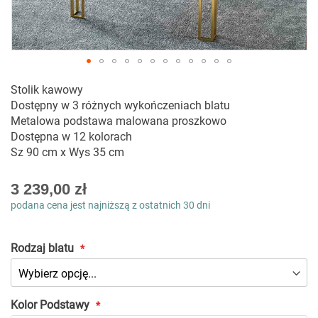
Przejdź
Stolik kawowy
na
Dostępny w 3 różnych wykończeniach blatu
początek
Metalowa podstawa malowana proszkowo
galerii
Dostępna w 12 kolorach
Sz 90 cm x Wys 35 cm
As
3 239,00 zł
low
podana cena jest najniższą z ostatnich 30 dni
as
Rodzaj blatu
Kolor Podstawy