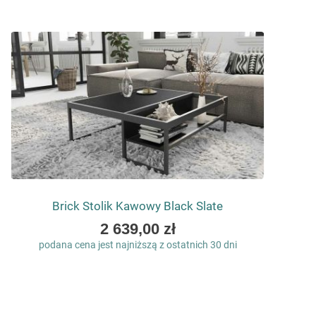
Brick Stolik Kawowy Black Slate
As
2 639,00 zł
low
podana cena jest najniższą z ostatnich 30 dni
as