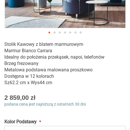
Przejdź
Stolik Kawowy z blatem marmurowym
na
Marmur Bianco Carrara
początek
Idealny do położenia przekąsek, napoi, telefonów
galerii
Brzeg frezowany
Metalowa podstawa malowana proszkowo
Dostępna w 12 kolorach
Sz62.2 cm x Wys44 cm
As
2 859,00 zł
low
podana cena jest najniższą z ostatnich 30 dni
as
Kolor Podstawy