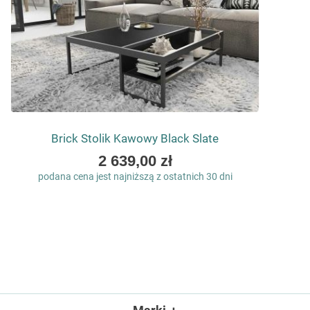
Brick Stolik Kawowy Black Slate
As
2 639,00 zł
low
podana cena jest najniższą z ostatnich 30 dni
as