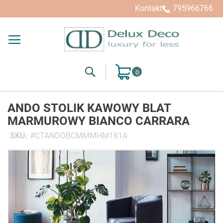
Kontakt
795966766
Search
Mój koszyk
ANDO STOLIK KAWOWY BLAT
MARMUROWY BIANCO CARRARA
SKU
CTANDOBCMMMHM181A
Przejdź
na
koniec
galerii