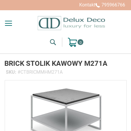
Kontakt
795966766
Search
Mój koszyk
BRICK STOLIK KAWOWY M271A
SKU
CTBRICMMHM271A
Przejdź
na
koniec
galerii