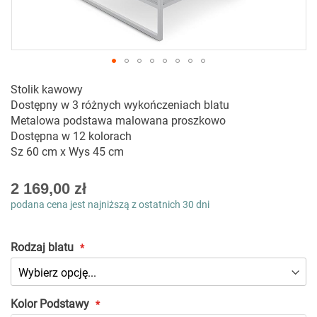
Przejdź
Stolik kawowy
na
Dostępny w 3 różnych wykończeniach blatu
początek
Metalowa podstawa malowana proszkowo
galerii
Dostępna w 12 kolorach
Sz 60 cm x Wys 45 cm
As
2 169,00 zł
low
podana cena jest najniższą z ostatnich 30 dni
as
Rodzaj blatu
Kolor Podstawy