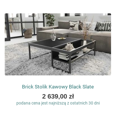
Brick Stolik Kawowy Black Slate
As
2 639,00 zł
low
podana cena jest najniższą z ostatnich 30 dni
as