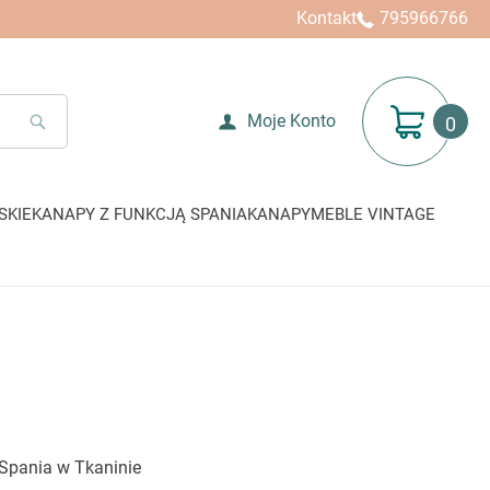
Kontakt
795966766
Mój koszyk
Moje Konto
SEARCH
SKIE
KANAPY Z FUNKCJĄ SPANIA
KANAPY
MEBLE VINTAGE
 Spania w Tkaninie