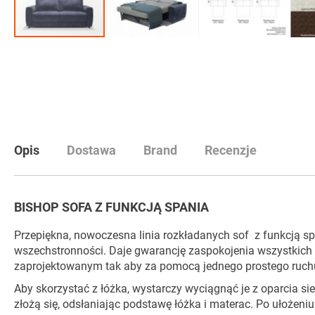
Przejdź
na
początek
galerii
Opis
Dostawa
Brand
Recenzje
BISHOP SOFA Z FUNKCJĄ SPANIA
Przepiękna, nowoczesna linia rozkładanych sof z funkcją spa
wszechstronności. Daje gwarancję zaspokojenia wszystkich
zaprojektowanym tak aby za pomocą jednego prostego ruchu
Aby skorzystać z łóżka, wystarczy wyciągnąć je z oparcia s
złożą się, odsłaniając podstawę łóżka i materac. Po ułożeni