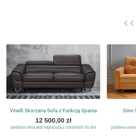
Vinelli Skórzana Sofa z Funkcją Spania
Dino 
As
12 500,00 zł
low
podana cena jest najniższą z ostatnich 30 dni
podana cena j
as