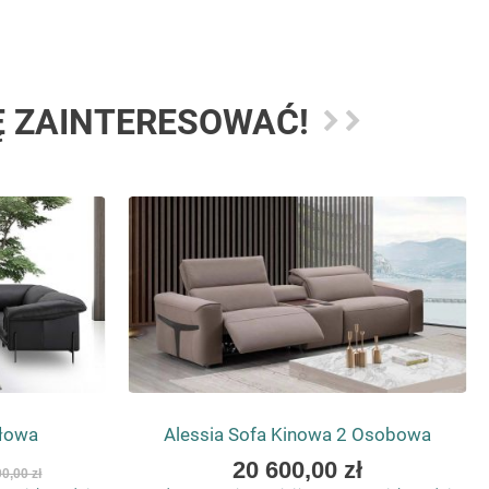
Ę ZAINTERESOWAĆ!
łowa
Alessia Sofa Kinowa 2 Osobowa
As
20 600,00 zł
0,00 zł
low