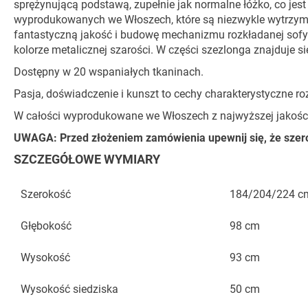
sprężynującą podstawą, zupełnie jak normalne łóżko, co j
wyprodukowanych we Włoszech, które są niezwykle wytrzyma
fantastyczną jakość i budowę mechanizmu rozkładanej sofy
kolorze metalicznej szarości. W części szezlonga znajduje 
Dostępny w 20 wspaniałych tkaninach.
Pasja, doświadczenie i kunszt to cechy charakterystyczne r
W całości wyprodukowane we Włoszech z najwyższej jakości 
UWAGA: Przed złożeniem zamówienia upewnij się, że szerok
SZCZEGÓŁOWE WYMIARY
Szerokość
184/204/224 c
Głębokość
98 cm
Wysokość
93 cm
Wysokość siedziska
50 cm