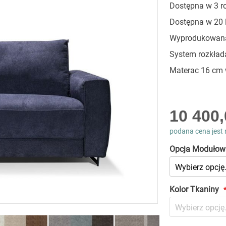
Dostępna w 3 r
Dostępna w 20 
Wyprodukowana
System rozkład
Materac 16 cm 
As
10 400,
low
as
podana cena jest 
Opcja Modułow
Kolor Tkaniny