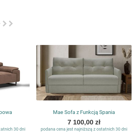
obowa
Mae Sofa z Funkcją Spania
As
7 100,00 zł
low
tatnich 30 dni
podana cena jest najniższą z ostatnich 30 dni
as