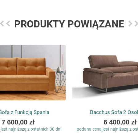
PRODUKTY POWIĄZANE
Sofa z Funkcją Spania
Bacchus Sofa 2 Os
As
As
7 600,00 zł
6 400,00 zł
low
low
est najniższą z ostatnich 30 dni
podana cena jest najniższą z os
as
as