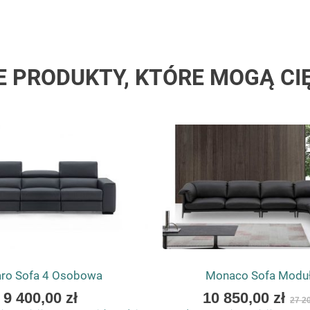
E PRODUKTY, KTÓRE MOGĄ CI
aro Sofa 4 Osobowa
Monaco Sofa Modu
As
As
9 400,00 zł
10 850,00 zł
27 20
low
low