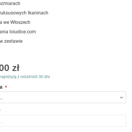
ozmiarach
luksusowych tkaninach
 we Włoszech
ania loiudice.com
w zestawie
00 zł
najniższą z ostatnich 30 dni
a