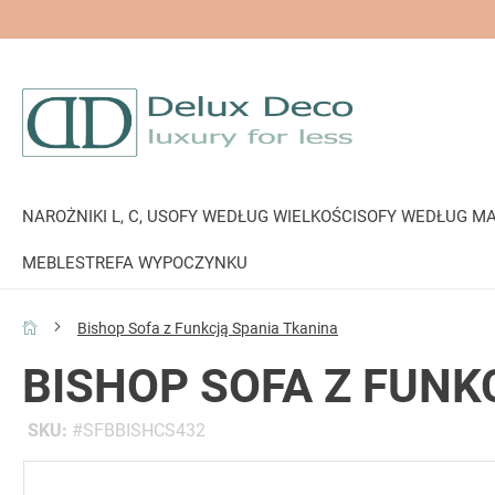
NAROŻNIKI L, C, U
SOFY WEDŁUG WIELKOŚCI
SOFY WEDŁUG MA
MEBLE
STREFA WYPOCZYNKU
Bishop Sofa z Funkcją Spania Tkanina
BISHOP SOFA Z FUNK
SKU
SFBBISHCS432
Przejdź