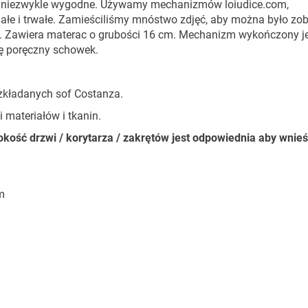
est niezwykle wygodne. Używamy mechanizmów loiudice.com,
łe i trwałe. Zamieściliśmy mnóstwo zdjęć, aby można było z
. Zawiera materac o grubości 16 cm. Mechanizm wykończony j
się poręczny schowek.
ozkładanych sof Costanza.
materiałów i tkanin.
ość drzwi / korytarza / zakrętów jest odpowiednia aby wnie
m