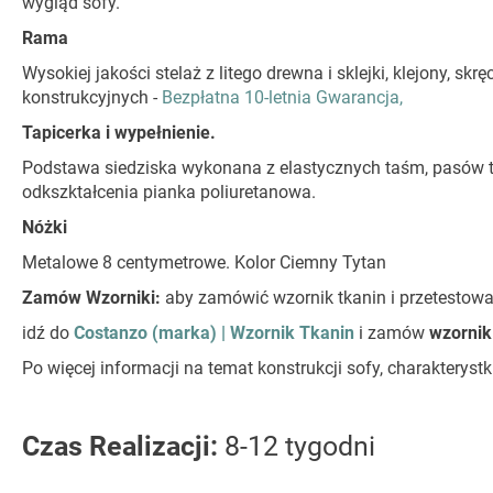
wygląd sofy.
Rama
Wysokiej jakości stelaż z litego drewna i sklejki, klejony,
konstrukcyjnych -
Bezpłatna 10-letnia Gwarancja,
Tapicerka i wypełnienie.
Podstawa siedziska wykonana z elastycznych taśm, pasów ta
odkszktałcenia pianka poliuretanowa.
Nóżki
Metalowe 8 centymetrowe. Kolor Ciemny Tytan
Zamów Wzorniki:
aby zamówić wzornik tkanin i przetestow
idź do
Costanzo (marka) | Wzornik Tkanin
i zamów
wzornik
Po więcej informacji na temat konstrukcji sofy, charaktery
Czas Realizacji:
8-12 tygodni