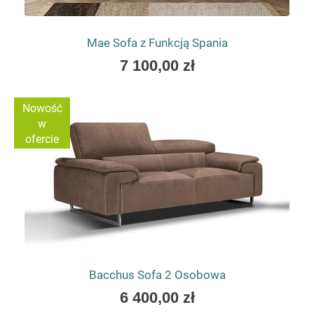
Mae Sofa z Funkcją Spania
As
7 100,00 zł
low
as
Nowość
w
ofercie
Bacchus Sofa 2 Osobowa
As
6 400,00 zł
low