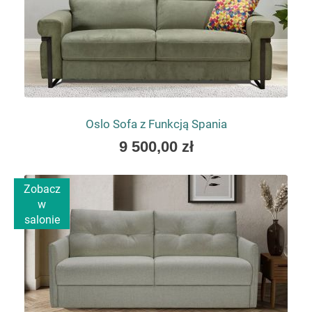
Oslo Sofa z Funkcją Spania
As
9 500,00 zł
low
as
Zobacz
w
salonie