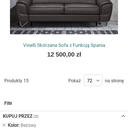
Vinelli Skórzana Sofa z Funkcją Spania
As
12 500,00 zł
low
as
Produkty
15
Pokaż
na stronę
Filtr
KUPUJ PRZEZ
Usuń
Kolor
Beżowy