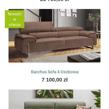
low
as
Nowość
w
ofercie
Bacchus Sofa 4 Osobowa
As
7 100,00 zł
low
as