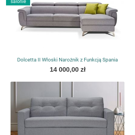
salonie
Dolcetta II Włoski Narożnik z Funkcją Spania
As
14 000,00 zł
low
as