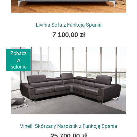
Livinia Sofa z Funkcją Spania
As
7 100,00 zł
low
as
Zobacz
w
salonie
Vinelli Skórzany Narożnik z Funkcją Spania
As
25 700,00 zł