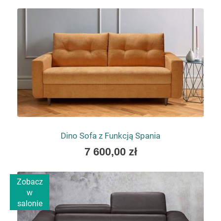
as
Dino Sofa z Funkcją Spania
As
7 600,00 zł
low
as
Zobacz
w
salonie