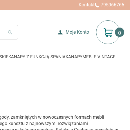
Kontakt
795966766
Mój koszyk
Moje Konto
SEARCH
SKIE
KANAPY Z FUNKCJĄ SPANIA
KANAPY
MEBLE VINTAGE
 wygody, zamkniętych w nowoczesnych formach mebli
czego kunsztu z najnowszymi rozwiązaniami
prezencję w każdym wnętrzu. Kolekcje Costanza powstają w