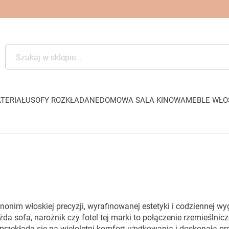
TERIAŁU
SOFY ROZKŁADANE
DOMOWA SALA KINOWA
MEBLE WŁO
nonim włoskiej precyzji, wyrafinowanej estetyki i codziennej
a sofa, narożnik czy fotel tej marki to połączenie rzemieślni
 przekłada się na wieloletni komfort użytkowania i doskonałą 