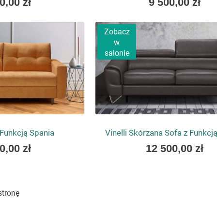
0,00 zł
9 500,00 zł
low
as
Zobacz
w
salonie
 Funkcją Spania
Vinelli Skórzana Sofa z Funkcj
As
0,00 zł
12 500,00 zł
low
as
stronę