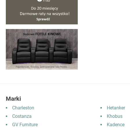
Marki
Charleston
Hetanker
Costanza
Khobus
GV Furniture
Kadence