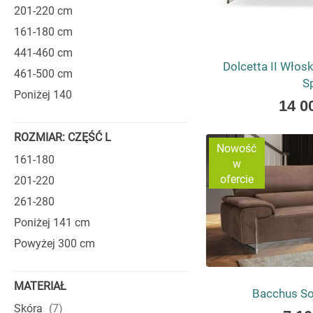
COSTANZA
201-220 cm
161-180 cm
Sofy Costanza został
441-460 cm
potrzebne jest wygo
Dolcetta II Włosk
mieszkań, apartamen
461-500 cm
S
Zastosowanie wysok
Poniżej 140
As
14 0
kolei bogactwo wari
low
szukające ekskluzy
as
ROZMIAR: CZĘŚĆ L
praktyczność.
Nowość
161-180
w
ofercie
201-220
261-280
Poniżej 141 cm
Powyżej 300 cm
MATERIAŁ
Bacchus S
produkty
Skóra
7
As