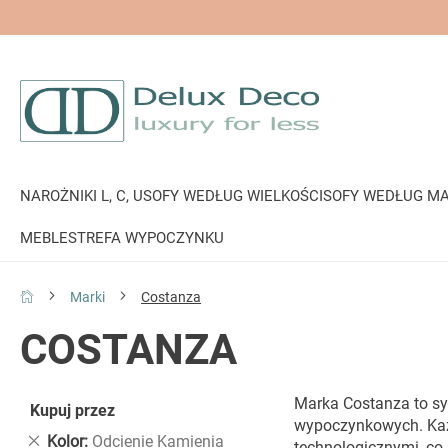
NAROŻNIKI L, C, U
SOFY WEDŁUG WIELKOŚCI
SOFY WEDŁUG MA
MEBLE
STREFA WYPOCZYNKU
Marki
Costanza
COSTANZA
Marka Costanza to sy
Kupuj przez
wypoczynkowych. Każd
Usuń
Kolor
Odcienie Kamienia
technologicznymi, co