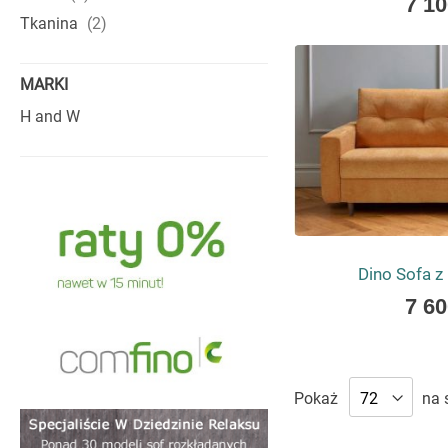
7 10
low
produkty
Tkanina
2
as
MARKI
H and W
Dino Sofa z
As
7 60
low
as
Pokaż
na 