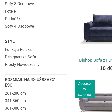
as
grubości nawet 16 c
Sofy 3 Osobowe
trwałością.
Fotele
COSTANZA
Podnóżki
Sofy 4 Osobowe
Każda sofa Costanza p
oparć wypełnione są 
siedzisk oparto na s
STYL
sama konstrukcja – s
Funkcja Relaks
przekłada się na trwa
Designerska Sofa
SKÓRZANE
Bishop Sofa z Fu
Prosty Nowoczesny
As
10 4
low
W ofercie marki Cost
as
pojemniki na pościel
ROZMIAR: NAJDŁUŻSZA CZ
Zobacz
układu wnętrza
. Inn
ĘŚĆ
w
odcieniu Titanium Dar
261-280 cm
salonie
W modelach skórzany
341-360 cm
wyjątkowej klasy. Ich
361-380 cm