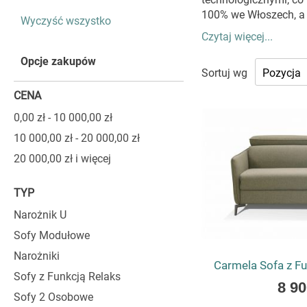
ten
100% we Włoszech, a i
Wyczyść wszystko
element
Czytaj więcej...
WŁOSKIE
Opcje zakupów
Sortuj wg
KTÓRA Z
CENA
0,00 zł
-
10 000,00 zł
Costanza oferuje me
klasycznych aranżacja
10 000,00 zł
-
20 000,00 zł
stylową całość. Prop
20 000,00 zł
i więcej
sofę do indywidualny
nowoczesne, w pon
TYP
najmniejszym szczegó
Narożnik U
SYSTEM W
Sofy Modułowe
Niezwykle istotną c
Narożniki
Carmela Sofa z Fu
system otwierania, k
Sofy z Funkcją Relaks
As
8 90
projektowane są tak,
Sofy 2 Osobowe
low
renomowanego system