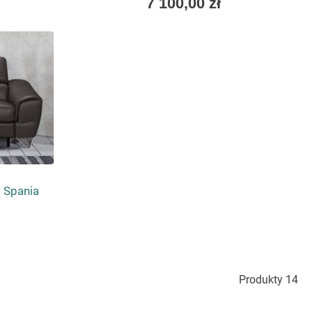
7 100,00 zł
low
as
ą Spania
Produkty
14