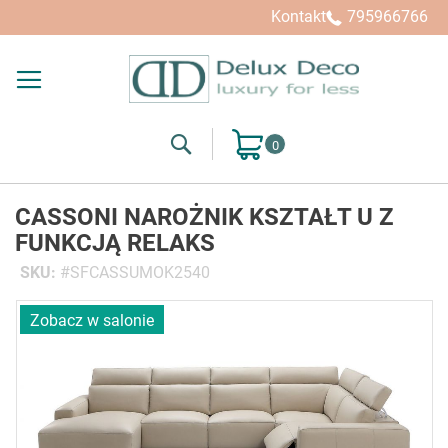
Kontakt
795966766
Search
Mój koszyk
CASSONI NAROŻNIK KSZTAŁT U Z
FUNKCJĄ RELAKS
SKU
SFCASSUMOK2540
Przejdź
Zobacz w salonie
na
koniec
galerii