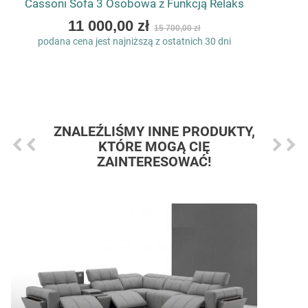
Cassoni Sofa 3 Osobowa z Funkcją Relaks
As
11 000,00 zł
15 700,00 zł
low
podana cena jest najniższą z ostatnich 30 dni
as
ZNALEŹLIŚMY INNE PRODUKTY,
KTÓRE MOGĄ CIĘ
ZAINTERESOWAĆ!