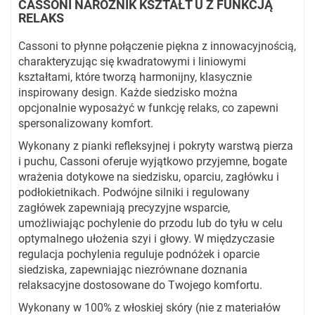
CASSONI NAROŻNIK KSZTAŁT U Z FUNKCJĄ
RELAKS
Cassoni to płynne połączenie piękna z innowacyjnością,
charakteryzując się kwadratowymi i liniowymi
kształtami, które tworzą harmonijny, klasycznie
inspirowany design. Każde siedzisko można
opcjonalnie wyposażyć w funkcję relaks, co zapewni
spersonalizowany komfort.
Wykonany z pianki refleksyjnej i pokryty warstwą pierza
i puchu, Cassoni oferuje wyjątkowo przyjemne, bogate
wrażenia dotykowe na siedzisku, oparciu, zagłówku i
podłokietnikach. Podwójne silniki i regulowany
zagłówek zapewniają precyzyjne wsparcie,
umożliwiając pochylenie do przodu lub do tyłu w celu
optymalnego ułożenia szyi i głowy. W międzyczasie
regulacja pochylenia reguluje podnóżek i oparcie
siedziska, zapewniając niezrównane doznania
relaksacyjne dostosowane do Twojego komfortu.
Wykonany w 100% z włoskiej skóry (nie z materiałów