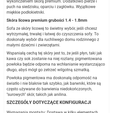
wykończeniem skórą premium. Dodatkowo pierze i
puch na siedzisku, oparciu i zagłówku. Wyjątkowe
miękkie podłokietniki.
Skóra licowa premium grubości 1.4 - 1.8mm
Sofa ze skóry licowej to świetny wybór, jeśli chcesz
wytrzymałej, trwałej i łatwej do czyszczenia sofy. To
doskonały wybór dla ruchliwego domu rodzinnego z
małymi dziećmi i zwierzętami.
Wspaniałą cechą tej skóry jest to, że jeśli płyn, taki jak
kawa czy sok zostanie na niej rozlany, pigmentowana
powłoka będzie odporna na wchłanianie wystarczająco
długo, abyś mógł go zetrzeć wilgotną szmatką.
Powłoka pigmentowa ma doskonałą odporność na
światło i nie blaknie tak szybko, jak barwniki, które są
często używane do barwienia niedokończonych,
"surowych" skór, takich jak anilina.
SZCZEGÓŁY DOTYCZĄCE KONFIGURACJI
Wymagania montażu: Dostawa w kilku elementach.