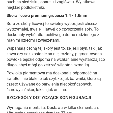
puch na siedzisku, oparciu i zagłówku. Wyjątkowe
miękkie podłokietniki.
Skóra licowa premium grubości 1.4 - 1.8mm
Sofa ze skóry licowej to świetny wybór, jeśli chcesz
wytrzymałej, trwałej i łatwej do czyszczenia sofy. To
doskonały wybór dla ruchliwego domu rodzinnego z
małymi dziećmi i zwierzętami.
Wspaniałą cechą tej skóry jest to, że jeśli płyn, taki jak
kawa czy sok zostanie na niej rozlany, pigmentowana
powłoka będzie odporna na wchłanianie wystarczająco
długo, abyś mógł go zetrzeć wilgotną szmatką.
Powłoka pigmentowa ma doskonałą odporność na
światło i nie blaknie tak szybko, jak barwniki, które są
często używane do barwienia niedokończonych,
"surowych" skór, takich jak anilina.
SZCZEGÓŁY DOTYCZĄCE KONFIGURACJI
Wymagania montażu: Dostawa w kilku elementach.