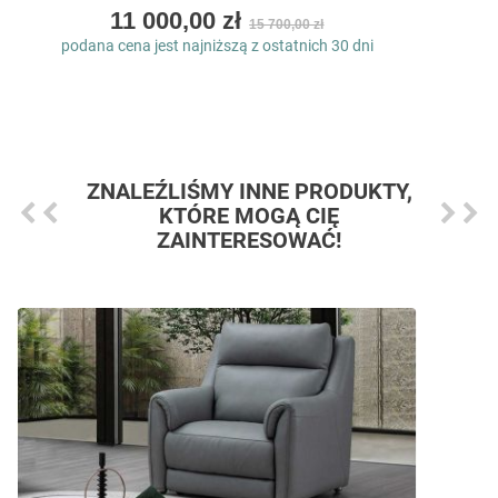
As
11 000,00 zł
15 700,00 zł
low
podana cena jest najniższą z ostatnich 30 dni
as
ZNALEŹLIŚMY INNE PRODUKTY,
KTÓRE MOGĄ CIĘ
ZAINTERESOWAĆ!