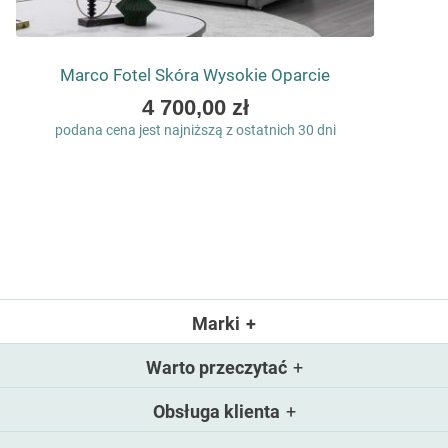
Marco Fotel Skóra Wysokie Oparcie
As
4 700,00 zł
low
podana cena jest najniższą z ostatnich 30 dni
as
Marki
Warto przeczytać
Obsługa klienta