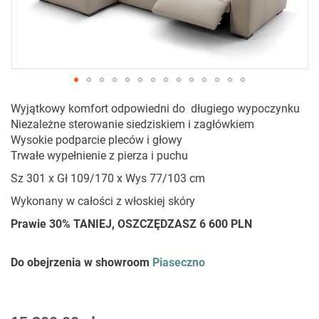
Przejdź
Wyjątkowy komfort odpowiedni do długiego wypoczynku
na
Niezależne sterowanie siedziskiem i zagłówkiem
początek
Wysokie podparcie pleców i głowy
galerii
Trwałe wypełnienie z pierza i puchu
Sz 301 x Gł 109/170 x Wys 77/103 cm
Wykonany w całości z włoskiej skóry
Prawie 30% TANIEJ, OSZCZĘDZASZ 6 600 PLN
Do obejrzenia w showroom
Piaseczno
As