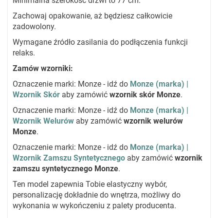
Minimalna szerokość drzwi to 77 cm.
Zachowaj opakowanie, aż będziesz całkowicie
zadowolony.
Wymagane źródło zasilania do podłączenia funkcji
relaks.
Zamów wzorniki:
Oznaczenie marki: Monze - idź do
Monze (marka) |
Wzornik Skór
aby zamówić
wzornik skór Monze
.
Oznaczenie marki: Monze - idź do
Monze (marka) |
Wzornik Welurów
aby zamówić
wzornik welurów
Monze
.
Oznaczenie marki: Monze - idź do
Monze (marka) |
Wzornik Zamszu Syntetycznego
aby zamówić
wzornik
zamszu syntetycznego Monze
.
Ten model zapewnia Tobie elastyczny wybór,
personalizację dokładnie do wnętrza, możliwy do
wykonania w wykończeniu z palety producenta.