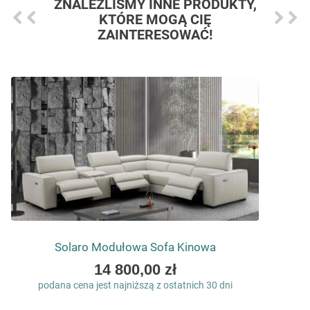
ZNALEŹLIŚMY INNE PRODUKTY,
KTÓRE MOGĄ CIĘ
ZAINTERESOWAĆ!
Solaro Modułowa Sofa Kinowa
As
14 800,00 zł
low
podana cena jest najniższą z ostatnich 30 dni
as