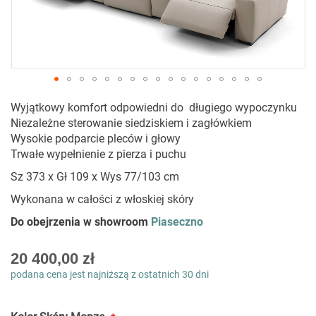
Przejdź
Wyjątkowy komfort odpowiedni do długiego wypoczynku
na
Niezależne sterowanie siedziskiem i zagłówkiem
początek
Wysokie podparcie pleców i głowy
galerii
Trwałe wypełnienie z pierza i puchu
Sz 373 x Gł 109 x Wys 77/103 cm
Wykonana w całości z włoskiej skóry
Do obejrzenia w showroom
Piaseczno
As
20 400,00 zł
low
podana cena jest najniższą z ostatnich 30 dni
as