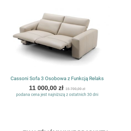
Cassoni Sofa 3 Osobowa z Funkcją Relaks
As
11 000,00 zł
15 700,00 zł
low
podana cena jest najniższą z ostatnich 30 dni
as