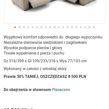
Przejdź
Wyjątkowy komfort odpowiedni do długiego wypoczynku
na
Niezależne sterowanie siedziskiem i zagłówkiem
początek
Wysokie podparcie pleców i głowy
galerii
Trwałe wypełnienie z pierza i puchu
Sz 316/399 x Gł 109/233/316 x Wys 77/103 cm
Wykonany w całości z włoskiej skóry
Prawie 30% TANIEJ, OSZCZĘDZASZ 8 500 PLN
Do obejrzenia w showroom
Piaseczno
As