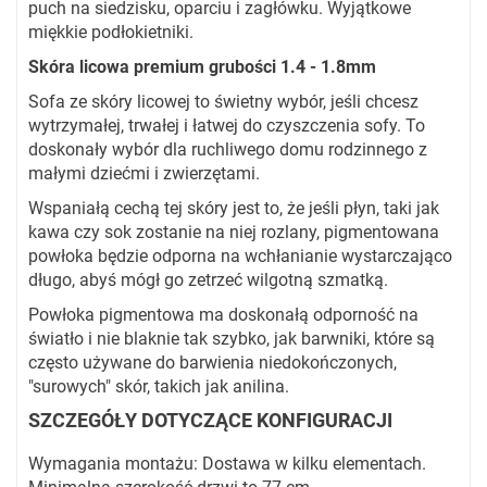
puch na siedzisku, oparciu i zagłówku. Wyjątkowe
miękkie podłokietniki.
Skóra licowa premium grubości 1.4 - 1.8mm
Sofa ze skóry licowej to świetny wybór, jeśli chcesz
wytrzymałej, trwałej i łatwej do czyszczenia sofy. To
doskonały wybór dla ruchliwego domu rodzinnego z
małymi dziećmi i zwierzętami.
Wspaniałą cechą tej skóry jest to, że jeśli płyn, taki jak
kawa czy sok zostanie na niej rozlany, pigmentowana
powłoka będzie odporna na wchłanianie wystarczająco
długo, abyś mógł go zetrzeć wilgotną szmatką.
Powłoka pigmentowa ma doskonałą odporność na
światło i nie blaknie tak szybko, jak barwniki, które są
często używane do barwienia niedokończonych,
"surowych" skór, takich jak anilina.
SZCZEGÓŁY DOTYCZĄCE KONFIGURACJI
Wymagania montażu: Dostawa w kilku elementach.