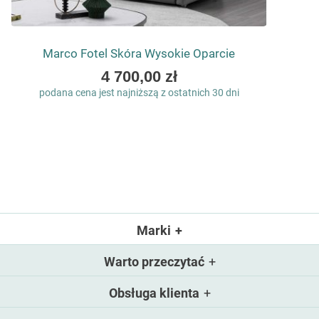
Marco Fotel Skóra Wysokie Oparcie
As
4 700,00 zł
low
podana cena jest najniższą z ostatnich 30 dni
as
Marki
Warto przeczytać
Obsługa klienta