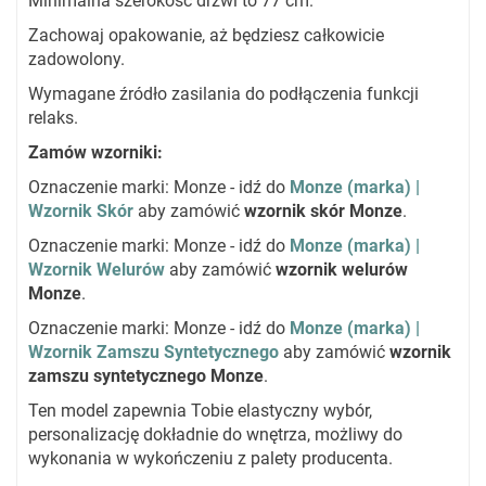
Minimalna szerokość drzwi to 77 cm.
Zachowaj opakowanie, aż będziesz całkowicie
zadowolony.
Wymagane źródło zasilania do podłączenia funkcji
relaks.
Zamów wzorniki:
Oznaczenie marki: Monze - idź do
Monze (marka) |
Wzornik Skór
aby zamówić
wzornik skór Monze
.
Oznaczenie marki: Monze - idź do
Monze (marka) |
Wzornik Welurów
aby zamówić
wzornik welurów
Monze
.
Oznaczenie marki: Monze - idź do
Monze (marka) |
Wzornik Zamszu Syntetycznego
aby zamówić
wzornik
zamszu syntetycznego Monze
.
Ten model zapewnia Tobie elastyczny wybór,
personalizację dokładnie do wnętrza, możliwy do
wykonania w wykończeniu z palety producenta.