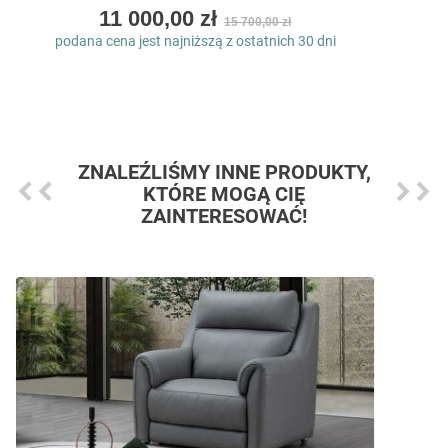
As
11 000,00 zł
15 700,00 zł
low
podana cena jest najniższą z ostatnich 30 dni
as
ZNALEŹLIŚMY INNE PRODUKTY,
KTÓRE MOGĄ CIĘ
ZAINTERESOWAĆ!