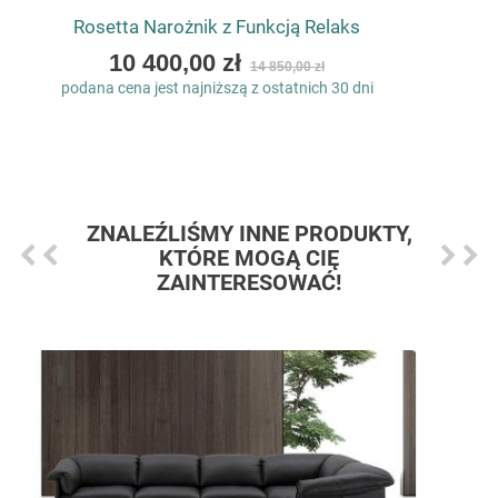
Rosetta Narożnik z Funkcją Relaks
As
10 400,00 zł
14 850,00 zł
low
podana cena jest najniższą z ostatnich 30 dni
as
ZNALEŹLIŚMY INNE PRODUKTY,
KTÓRE MOGĄ CIĘ
ZAINTERESOWAĆ!