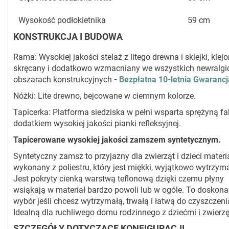
Wysokość podłokietnika
59 cm
KONSTRUKCJA I BUDOWA
Rama: Wysokiej jakości stelaż z litego drewna i sklejki, klejo
skręcany i dodatkowo wzmacniany we wszystkich newralgi
obszarach konstrukcyjnych
-
Bezpłatna 10-letnia Gwarancj
Nóżki: Lite drewno, bejcowane w ciemnym kolorze.
Tapicerka: Platforma siedziska w pełni wsparta sprężyną fa
dodatkiem wysokiej jakości pianki refleksyjnej.
Tapicerowane wysokiej jakości zamszem syntetycznym.
Syntetyczny zamsz to przyjazny dla zwierząt i dzieci materi
wykonany z poliestru, który jest miękki, wyjątkowo wytrzyma
Jest pokryty cienką warstwą teflonową dzięki czemu płyny
wsiąkają w materiał bardzo powoli lub w ogóle. To doskona
wybór jeśli chcesz wytrzymałą, trwałą i łatwą do czyszczeni
Idealną dla ruchliwego domu rodzinnego z dziećmi i zwierz
SZCZEGÓŁY DOTYCZĄCE KONFIGURACJI