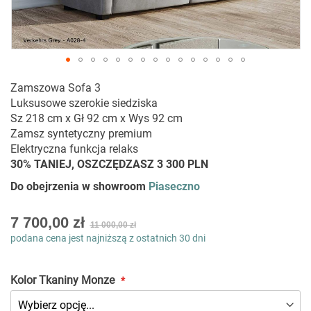
Przejdź
Zamszowa Sofa 3
na
Luksusowe szerokie siedziska
początek
Sz 218 cm x Gł 92 cm x Wys 92 cm
galerii
Zamsz syntetyczny premium
Elektryczna funkcja relaks
30% TANIEJ, OSZCZĘDZASZ 3 300 PLN
Do obejrzenia w showroom
Piaseczno
As
7 700,00 zł
11 000,00 zł
low
podana cena jest najniższą z ostatnich 30 dni
as
Kolor Tkaniny Monze