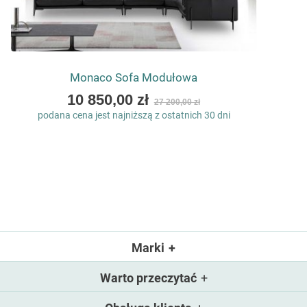
Monaco Sofa Modułowa
As
10 850,00 zł
27 200,00 zł
low
podana cena jest najniższą z ostatnich 30 dni
as
Marki
Warto przeczytać