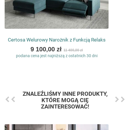
Certosa Welurowy Narożnik z Funkcją Relaks
As
9 100,00 zł
11 400,00 zł
low
podana cena jest najniższą z ostatnich 30 dni
as
ZNALEŹLIŚMY INNE PRODUKTY,
KTÓRE MOGĄ CIĘ
ZAINTERESOWAĆ!