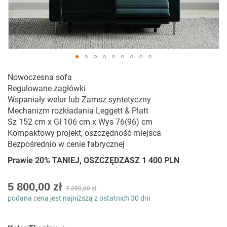
Przejdź
Nowoczesna sofa
na
Regulowane zagłówki
początek
Wspaniały welur lub Zamsz syntetyczny
galerii
Mechanizm rozkładania Leggett & Platt
Sz 152 cm x Gł 106 cm x Wys 76(96) cm
Kompaktowy projekt, oszczędność miejsca
Bezpośrednio w cenie fabrycznej
Prawie 20% TANIEJ, OSZCZĘDZASZ 1 400 PLN
As
5 800,00 zł
7 200,00 zł
low
podana cena jest najniższą z ostatnich 30 dni
as