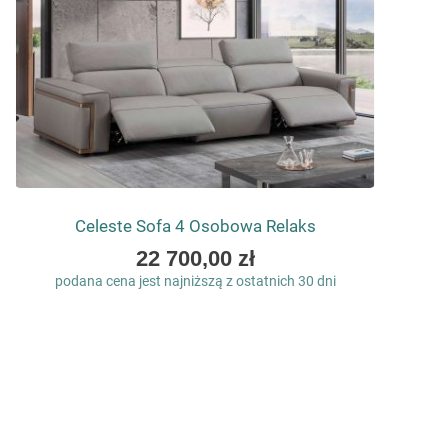
Celeste Sofa 4 Osobowa Relaks
As
22 700,00 zł
low
podana cena jest najniższą z ostatnich 30 dni
as