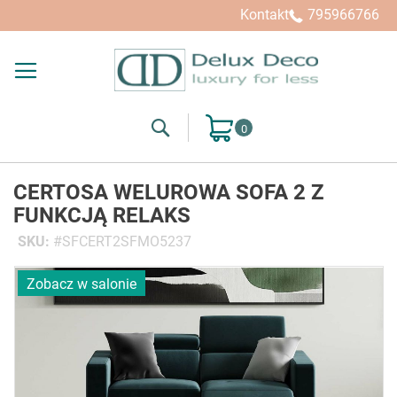
Kontakt
795966766
Search
Mój koszyk
CERTOSA WELUROWA SOFA 2 Z
FUNKCJĄ RELAKS
SKU
SFCERT2SFMO5237
Przejdź
Zobacz w salonie
na
koniec
galerii