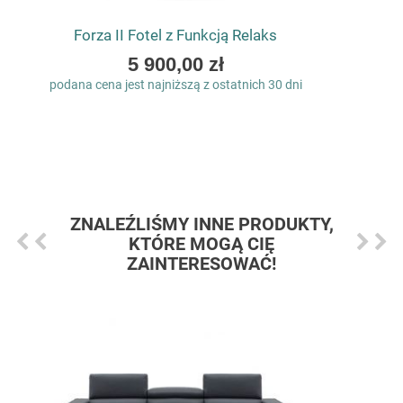
Forza II Fotel z Funkcją Relaks
As
5 900,00 zł
low
podana cena jest najniższą z ostatnich 30 dni
as
ZNALEŹLIŚMY INNE PRODUKTY,
KTÓRE MOGĄ CIĘ
ZAINTERESOWAĆ!