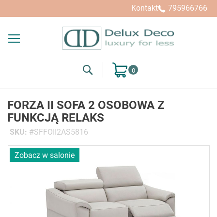
Kontakt
795966766
Search
Mój koszyk
FORZA II SOFA 2 OSOBOWA Z
FUNKCJĄ RELAKS
SKU
SFFOII2AS5816
Przejdź
Zobacz w salonie
na
koniec
galerii