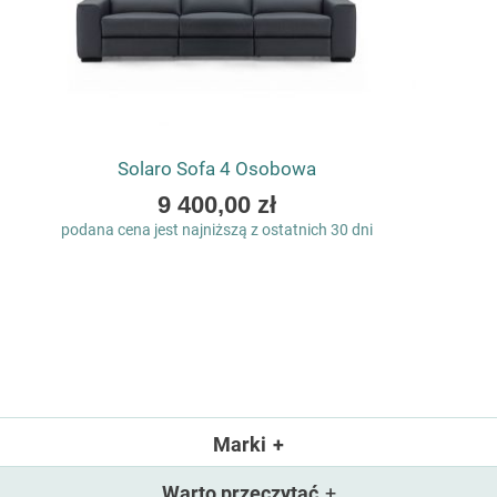
Solaro Sofa 4 Osobowa
As
9 400,00 zł
low
podana cena jest najniższą z ostatnich 30 dni
as
Marki
Warto przeczytać