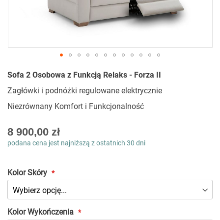
Przejdź
Sofa 2 Osobowa z Funkcją Relaks - Forza II
na
początek
Zagłówki i podnóżki regulowane elektrycznie
galerii
Niezrównany Komfort i Funkcjonalność
As
8 900,00 zł
low
podana cena jest najniższą z ostatnich 30 dni
as
Kolor Skóry
Kolor Wykończenia