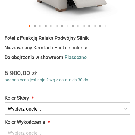
Przejdź
Fotel z Funkcją Relaks Podwójny Silnik
na
początek
Niezrównany Komfort i Funkcjonalność
galerii
Do obejrzenia w showroom
Piaseczno
As
5 900,00 zł
low
podana cena jest najniższą z ostatnich 30 dni
as
Kolor Skóry
Kolor Wykończenia