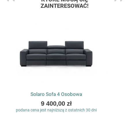
ZAINTERESOWAĆ!
Solaro Sofa 4 Osobowa
As
9 400,00 zł
low
podana cena jest najniższą z ostatnich 30 dni
as