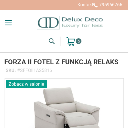
Kontakt
795966766
Search
Mój koszyk
FORZA II FOTEL Z FUNKCJĄ RELAKS
SKU
SFFOII1AS5816
Przejdź
Zobacz w salonie
na
koniec
galerii