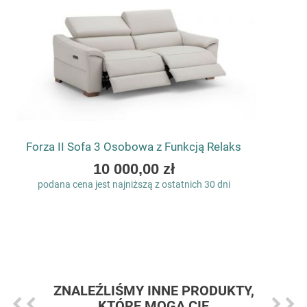
Forza II Sofa 3 Osobowa z Funkcją Relaks
As
10 000,00 zł
low
podana cena jest najniższą z ostatnich 30 dni
as
ZNALEŹLIŚMY INNE PRODUKTY,
KTÓRE MOGĄ CIĘ