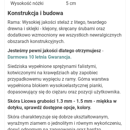
Wysokość nóżki
5 cm
Konstrukcja i budowa
Rama: Wysokiej jakości stelaż z litego, twardego
drewna i sklejki - klejony, skręcany śrubami oraz
dodatkowo wzmocniony we wszystkich newralgicznych
obszarach konstrukcyjnych.
Jesteśmy pewni jakości dlatego otrzymujesz
-
Darmowa 10 letnia Gwarancja.
Siedziska wypełnione sprężynami falistymi,
kotwiczonymi na krawędziach aby zapobiec
przypadkowemu wypięciu z ramy. Górna warstwa
wypełniona blokiem wysokoelastycznej pianki,
dopasowujący się do ciężaru oraz pozycji użytkownika.
Skóra Licowa grubości 1.3 mm - 1.5 mm - miękka w
dotyku, sprawdź dostępne opcje, kolory.
Skóra charakteryzuje się dobrze ukształtowanym,
wyraźnym ziarnem o jednolitym i równym wykończeniu,
dosyć odpornym na zarysowania oraz bardzo