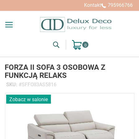
Kontakt
795966766
Search
Mój koszyk
FORZA II SOFA 3 OSOBOWA Z
FUNKCJĄ RELAKS
SKU
SFFOII3AS5816
Przejdź
Zobacz w salonie
na
koniec
galerii