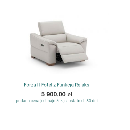
Forza II Fotel z Funkcją Relaks
As
5 900,00 zł
low
podana cena jest najniższą z ostatnich 30 dni
as