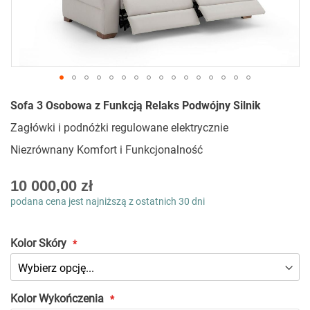
Przejdź
Sofa 3 Osobowa z Funkcją Relaks Podwójny Silnik
na
początek
Zagłówki i podnóżki regulowane elektrycznie
galerii
Niezrównany Komfort i Funkcjonalność
As
10 000,00 zł
low
podana cena jest najniższą z ostatnich 30 dni
as
Kolor Skóry
Kolor Wykończenia