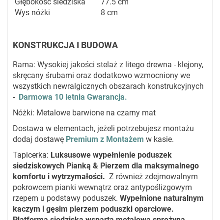
Głębokość siedziska
77.5 cm
Wys nóżki
8 cm
KONSTRUKCJA I BUDOWA
Rama: Wysokiej jakości stelaż z litego drewna - klejony,
skręcany śrubami oraz dodatkowo wzmocniony we
wszystkich newralgicznych obszarach konstrukcyjnych
-
Darmowa 10 letnia Gwarancja.
Nóżki: Metalowe barwione na czarny mat
Dostawa w elementach, jeżeli potrzebujesz montażu
dodaj dostawę
Premium z Montażem
w kasie.
Tapicerka:
Luksusowe wypełnienie poduszek
siedziskowych Pianką & Pierzem dla maksymalnego
komfortu i wytrzymałości.
Z również zdejmowalnym
pokrowcem pianki wewnątrz oraz antypoślizgowym
rzepem u podstawy poduszek.
Wypełnione naturalnym
kaczym i gęsim pierzem poduszki oparciowe.
Platforma siedziska wsparta metalową sprężyną