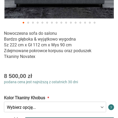
Przejdź
Nowoczesna sofa do salonu
na
Bardzo głęboka & wyjątkowo wygodna
początek
Sz 222 cm x Gł 112 cm x Wys 90 cm
galerii
Zdejmowane pokrowce korpusu oraz poduszek
Tkaniny Novatex
As
8 500,00 zł
low
podana cena jest najniższą z ostatnich 30 dni
as
Kolor Tkaniny Khobus
?