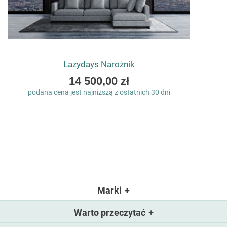
Lazydays Narożnik
As
14 500,00 zł
low
podana cena jest najniższą z ostatnich 30 dni
as
Marki
Warto przeczytać